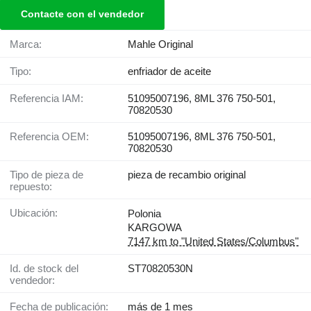
Contacte con el vendedor
Marca:
Mahle Original
Tipo:
enfriador de aceite
Referencia IAM:
51095007196, 8ML 376 750-501,
70820530
Referencia OEM:
51095007196, 8ML 376 750-501,
70820530
Tipo de pieza de
pieza de recambio original
repuesto:
Ubicación:
Polonia
KARGOWA
7147 km to "United States/Columbus"
Id. de stock del
ST70820530N
vendedor:
Fecha de publicación:
más de 1 mes