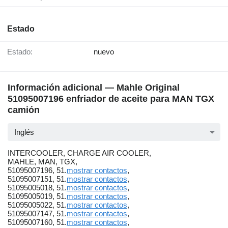
Estado
Estado:
nuevo
Información adicional — Mahle Original
51095007196 enfriador de aceite para MAN TGX
camión
Inglés
INTERCOOLER, CHARGE AIR COOLER,
MAHLE, MAN, TGX,
51095007196, 51.
mostrar contactos
,
51095007151, 51.
mostrar contactos
,
51095005018, 51.
mostrar contactos
,
51095005019, 51.
mostrar contactos
,
51095005022, 51.
mostrar contactos
,
51095007147, 51.
mostrar contactos
,
51095007160, 51.
mostrar contactos
,