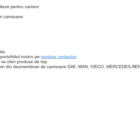
Viteze pentru camion
ari camioane.
nta.
 portofoliul nostru pe
mostrar contactos
va oferi produse de top.
e provin din dezmembrari de camioane DAF, MAN, IVECO, MERCEDES-B