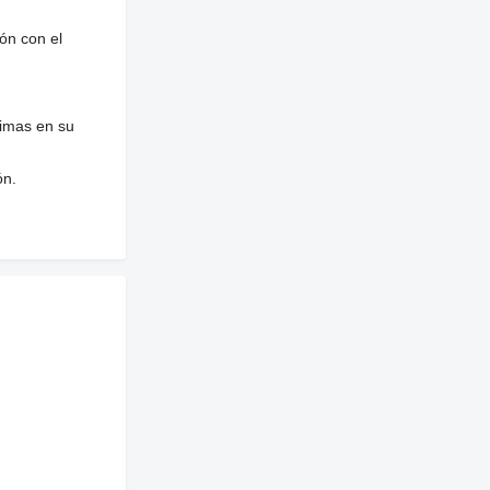
ón con el
nimas en su
ón.