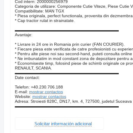
Cod intern: 2000000256979
Categoria de utilizare: Componente Cutie Viteze, Piese Cutie 
Compatibilitate: MAN TGX
* Piesa originala, perfect functionala, provenita din dezmembr
* Cap tractor rulat in strainatate.
▬▬▬▬▬▬▬▬▬▬▬▬▬▬▬▬▬▬▬▬▬▬▬▬▬
Avantaje:
* Livrare in 24 ore in Romania prin curier (FAN COURIER).
* Fiecare piesa este verificata de catre profesionisti cu experie
* Pentru alte piese noi sau second-hand, puteti consulta online
* Ne imbunatatim in mod constant zona de depozitare pentru a 
* Economiseste timp, folosind piese de schimb originale c
RENAULT, SCANIA.
▬▬▬▬▬▬▬▬▬▬▬▬▬▬▬▬▬▬▬▬▬▬▬▬▬
Date contact:
Telefon: +40.230.706.188
E-mail:
mostrar contactos
Website:
mostrar contactos
Adresa: Stroiesti 828C, DN17, km. 4, 727500, judetul Suceava
▬▬▬▬▬▬▬▬▬▬▬▬▬▬▬▬▬▬▬▬▬▬▬▬▬
Solicitar información adicional