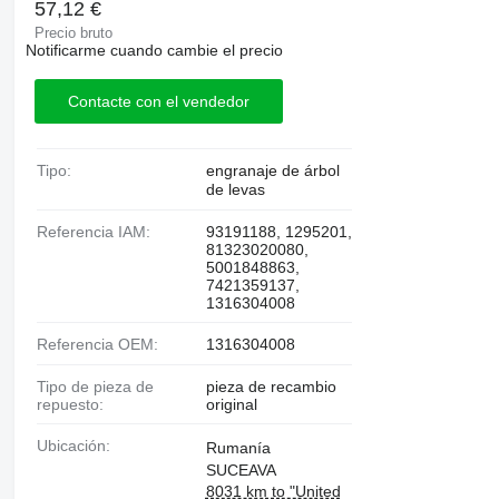
57,12 €
Precio bruto
Notificarme cuando cambie el precio
Contacte con el vendedor
Tipo:
engranaje de árbol
de levas
Referencia IAM:
93191188, 1295201,
81323020080,
5001848863,
7421359137,
1316304008
Referencia OEM:
1316304008
Tipo de pieza de
pieza de recambio
repuesto:
original
Ubicación:
Rumanía
SUCEAVA
8031 km to "United