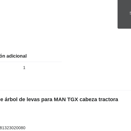
S
ón adicional
1
e árbol de levas para MAN TGX cabeza tractora
, 81323020080