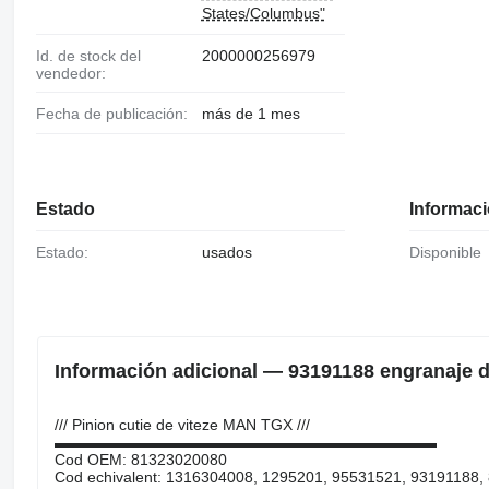
States/Columbus"
Id. de stock del
2000000256979
vendedor:
Fecha de publicación:
más de 1 mes
Estado
Informaci
Estado:
usados
Disponible
Información adicional — 93191188 engranaje d
/// Pinion cutie de viteze MAN TGX ///
▬▬▬▬▬▬▬▬▬▬▬▬▬▬▬▬▬▬▬▬▬▬▬▬▬
Cod OEM: 81323020080
Cod echivalent: 1316304008, 1295201, 95531521, 93191188