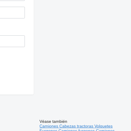
Véase también
Camiones
Cabezas tractoras
Volquetes
Furgones
Camiones furgones
Camiones