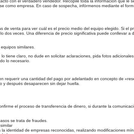
tacto con el verdadero vendedor. Recopile toda la información que le s
arse como empresa. En caso de sospecha, infórmenos mediante el form
de venta para ver cuál es el precio medio del equipo elegido. Si el pr
o dos veces. Una diferencia de precio significativa puede conllevar a 
equipos similares.
tiene claro, no dude en solicitar aclaraciones, pida fotos adicional
do lo necesario.
en requerir una cantidad del pago por adelantado en concepto de «res
o y después desaparecen sin dejar huella.
firme el proceso de transferencia de dinero, si durante la comunicaci
casos se trata de fraudes.
similar
s la identidad de empresas reconocidas, realizando modificaciones mí