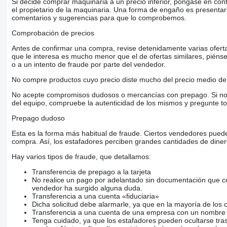
Si decide comprar maquinaria a un precio inferior, póngase en con
el propietario de la maquinaria. Una forma de engaño es present
comentarios y sugerencias para que lo comprobemos.
Comprobación de precios
Antes de confirmar una compra, revise detenidamente varias ofertas 
que le interesa es mucho menor que el de ofertas similares, piénsel
o a un intento de fraude por parte del vendedor.
No compre productos cuyo precio diste mucho del precio medio de 
No acepte compromisos dudosos o mercancías con prepago. Si no lo 
del equipo, compruebe la autenticidad de los mismos y pregunte to
Prepago dudoso
Esta es la forma más habitual de fraude. Ciertos vendedores pued
compra. Así, los estafadores perciben grandes cantidades de diner
Hay varios tipos de fraude, que detallamos:
Transferencia de prepago a la tarjeta
No realice un pago por adelantado sin documentación que con
vendedor ha surgido alguna duda.
Transferencia a una cuenta «fiduciaria»
Dicha solicitud debe alarmarle, ya que en la mayoría de los 
Transferencia a una cuenta de una empresa con un nombre 
Tenga cuidado, ya que los estafadores pueden ocultarse tra