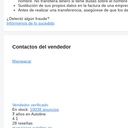
nombre. No transfiera dinero si tiene dudas sobre el nombre
Sustitución de sus propios datos en la factura de una empre
Antes de realizar una transferencia, asegúrese de que los d
¿Detectó algún fraude?
Infórmenos de lo sucedido
Contactos del vendedor
Manaiacar
Vendedor verificado
En stock:
10038 anuncios
7
años en Autoline
4.1
28 reseñas
manaiacar.autoline.es