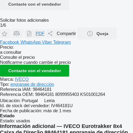
Contacte con el vendedor
Solicitar fotos adicionales
1/6
PDF
Compartir
Queja
Facebook
WhatsApp
Viber
Telegram
Precio:
a consultar
Consulte el precio
Notificarme cuando cambie el precio
Contacte con el vendedor
Marca:
IVECO
Tipo:
engranaje de dirección
Referencia IAM:
98464181
Referencia OEM:
98464181 8099955403 KS01001264
Ubicación:
Portugal
Leiria
Id. de stock del vendedor:
IV464181U
Fecha de publicación:
más de 1 mes
Estado
Estado:
usados
Información adicional — IVECO Eurotrakker 8x4
Caixa de Direção 98464181 engranaje de dirección