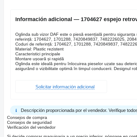
Información adicional — 1704627 espejo retro
Oglinda sub vizor DAF este o piesă esențială pentru siguranța ș
referință: 1704627, 1701288, 7420849837, 7482226025, 208
Coduri de referință: 1704627, 1701288, 7420849837, 74822
Material: Plastic rezistent
Caracteristici principale
Montare ușoară și rapidă
Oglinda este ideală pentru înlocuirea pieselor uzate sau deteri
asigurând o vizibilitate optimă în timpul conducerii. Designul ro
Solicitar información adicional
Descripción proporcionada por el vendedor. Verifique todos
Consejos de compra
Consejos de seguridad
Verificación del vendedor
Si decide comprar maquinaria a un precio inferior, póngase en con