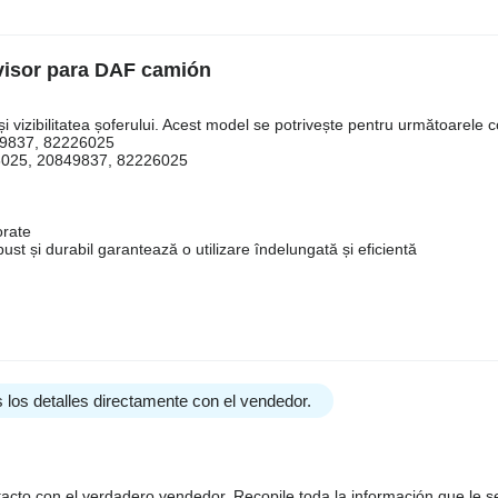
visor para DAF camión
i vizibilitatea șoferului. Acest model se potrivește pentru următoarele 
49837, 82226025
26025, 20849837, 82226025
orate
bust și durabil garantează o utilizare îndelungată și eficientă
 los detalles directamente con el vendedor.
tacto con el verdadero vendedor. Recopile toda la información que le s