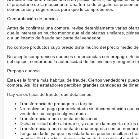
el propietario de la maquinaria. Una forma de engaño es present
comentarios y sugerencias para que lo comprobemos.
Comprobación de precios
Antes de confirmar una compra, revise detenidamente varias ofertas 
que le interesa es mucho menor que el de ofertas similares, piénsel
o a un intento de fraude por parte del vendedor.
No compre productos cuyo precio diste mucho del precio medio de 
No acepte compromisos dudosos o mercancías con prepago. Si no lo 
del equipo, compruebe la autenticidad de los mismos y pregunte to
Prepago dudoso
Esta es la forma más habitual de fraude. Ciertos vendedores pued
compra. Así, los estafadores perciben grandes cantidades de diner
Hay varios tipos de fraude, que detallamos:
Transferencia de prepago a la tarjeta
No realice un pago por adelantado sin documentación que con
vendedor ha surgido alguna duda.
Transferencia a una cuenta «fiduciaria»
Dicha solicitud debe alarmarle, ya que en la mayoría de los 
Transferencia a una cuenta de una empresa con un nombre 
Tenga cuidado, ya que los estafadores pueden ocultarse tra
nombre. No transfiera dinero si tiene dudas sobre el nombre