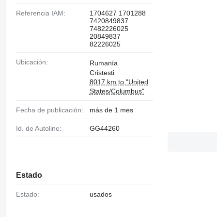
Referencia IAM:
1704627 1701288
7420849837
7482226025
20849837
82226025
Ubicación:
Rumanía
Cristesti
8017 km to "United
States/Columbus"
Fecha de publicación:
más de 1 mes
Id. de Autoline:
GG44260
Estado
Estado:
usados