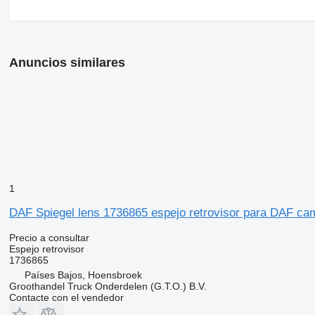
Anuncios similares
1
DAF Spiegel lens 1736865 espejo retrovisor para DAF ca
Precio a consultar
Espejo retrovisor
1736865
Países Bajos, Hoensbroek
Groothandel Truck Onderdelen (G.T.O.) B.V.
Contacte con el vendedor