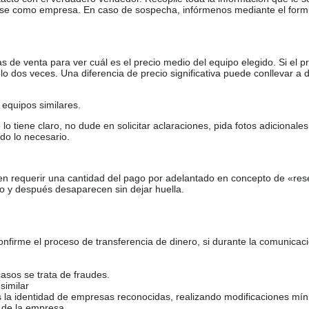
arse como empresa. En caso de sospecha, infórmenos mediante el form
de venta para ver cuál es el precio medio del equipo elegido. Si el pr
o dos veces. Una diferencia de precio significativa puede conllevar a 
equipos similares.
tiene claro, no dude en solicitar aclaraciones, pida fotos adicional
do lo necesario.
en requerir una cantidad del pago por adelantado en concepto de «res
o y después desaparecen sin dejar huella.
firme el proceso de transferencia de dinero, si durante la comunicaci
casos se trata de fraudes.
similar
s la identidad de empresas reconocidas, realizando modificaciones mí
 de la empresa.