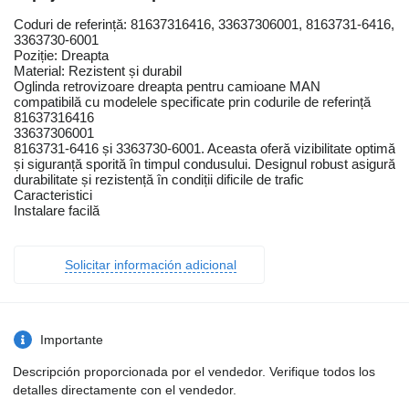
Coduri de referință: 81637316416, 33637306001, 8163731-6416,
3363730-6001
Poziție: Dreapta
Material: Rezistent și durabil
Oglinda retrovizoare dreapta pentru camioane MAN
compatibilă cu modelele specificate prin codurile de referință
81637316416
33637306001
8163731-6416 și 3363730-6001. Aceasta oferă vizibilitate optimă
și siguranță sporită în timpul condusului. Designul robust asigură
durabilitate și rezistență în condiții dificile de trafic
Caracteristici
Instalare facilă
Solicitar información adicional
Importante
Descripción proporcionada por el vendedor. Verifique todos los
detalles directamente con el vendedor.