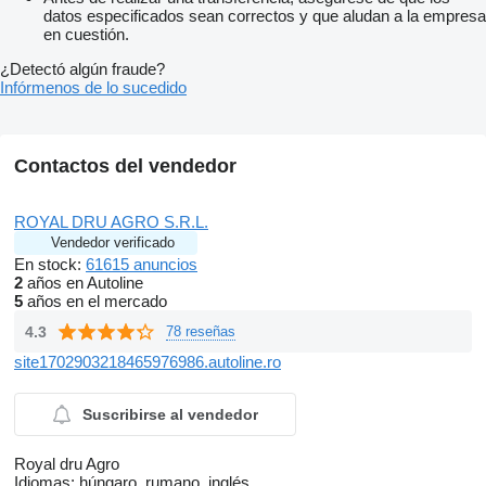
datos especificados sean correctos y que aludan a la empresa
en cuestión.
¿Detectó algún fraude?
Infórmenos de lo sucedido
Contactos del vendedor
ROYAL DRU AGRO S.R.L.
Vendedor verificado
En stock:
61615 anuncios
2
años en Autoline
5
años en el mercado
4.3
78 reseñas
site1702903218465976986.autoline.ro
Suscribirse al vendedor
Royal dru Agro
Idiomas:
húngaro, rumano, inglés