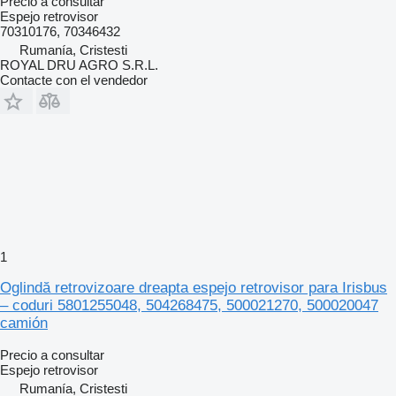
Precio a consultar
Espejo retrovisor
70310176, 70346432
Rumanía, Cristesti
ROYAL DRU AGRO S.R.L.
Contacte con el vendedor
1
Oglindă retrovizoare dreapta espejo retrovisor para Irisbus
– coduri 5801255048, 504268475, 500021270, 500020047
camión
Precio a consultar
Espejo retrovisor
Rumanía, Cristesti