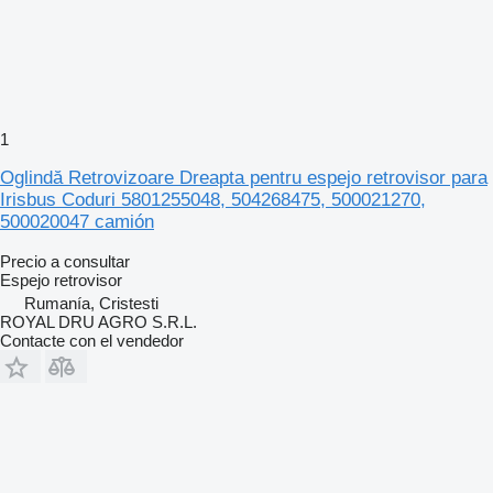
1
Oglindă Retrovizoare Dreapta pentru espejo retrovisor para
Irisbus Coduri 5801255048, 504268475, 500021270,
500020047 camión
Precio a consultar
Espejo retrovisor
Rumanía, Cristesti
ROYAL DRU AGRO S.R.L.
Contacte con el vendedor