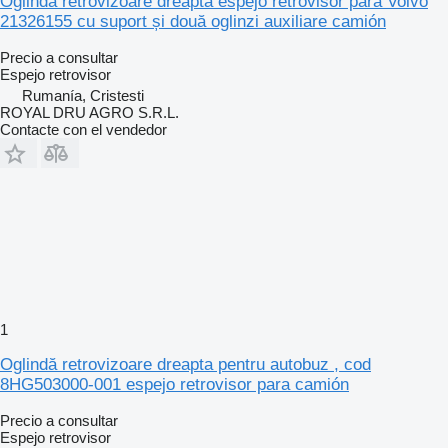
Oglindă retrovizoare dreapta espejo retrovisor para Volvo
21326155 cu suport și două oglinzi auxiliare camión
Precio a consultar
Espejo retrovisor
Rumanía, Cristesti
ROYAL DRU AGRO S.R.L.
Contacte con el vendedor
1
Oglindă retrovizoare dreapta pentru autobuz , cod
8HG503000-001 espejo retrovisor para camión
Precio a consultar
Espejo retrovisor