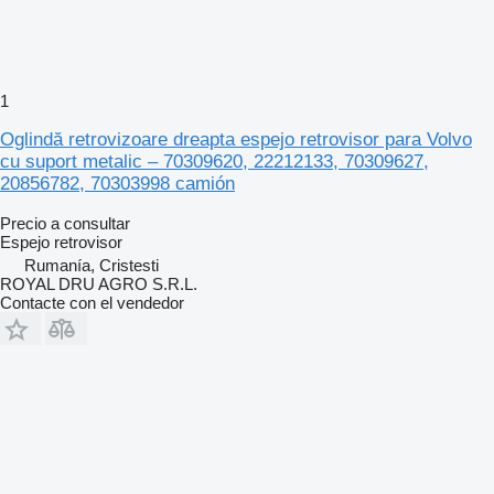
1
Oglindă retrovizoare dreapta espejo retrovisor para Volvo
cu suport metalic – 70309620, 22212133, 70309627,
20856782, 70303998 camión
Precio a consultar
Espejo retrovisor
Rumanía, Cristesti
ROYAL DRU AGRO S.R.L.
Contacte con el vendedor