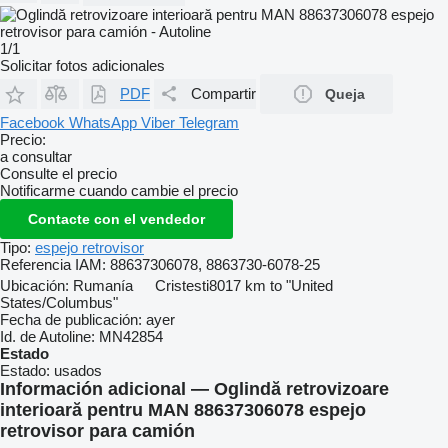
1/1
Solicitar fotos adicionales
PDF
Compartir
Queja
Facebook
WhatsApp
Viber
Telegram
Precio:
a consultar
Consulte el precio
Notificarme cuando cambie el precio
Contacte con el vendedor
Tipo:
espejo retrovisor
Referencia IAM:
88637306078, 8863730-6078-25
Ubicación:
Rumanía
Cristesti
8017 km to "United
States/Columbus"
Fecha de publicación:
ayer
Id. de Autoline:
MN42854
Estado
Estado:
usados
Información adicional — Oglindă retrovizoare
interioară pentru MAN 88637306078 espejo
retrovisor para camión