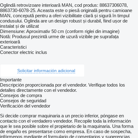
Oglindă retrovizoare interioară MAN, cod produs: 88637306078,
8863730-6078-25. Aceasta este o piesă originală pentru camioane
MAN, concepută pentru a oferi vizibilitate clară și sigură în timpul
condusului. Oglinda are un design robust și durabil, fiind ușor de
instalat și de utilizat
Dimensiune: Aproximativ 50 cm (conform riglei din imagine)
Notă: Produsul prezintă urme de uzură vizibile pe suprafața
exterioară
Caracteristici
Conector electric inclus
Solicitar información adicional
Importante
Descripción proporcionada por el vendedor. Verifique todos los
detalles directamente con el vendedor.
Consejos de compra
Consejos de seguridad
Verificación del vendedor
Si decide comprar maquinaria a un precio inferior, póngase en
contacto con el verdadero vendedor. Recopile toda la información
que le sea posible sobre el propietario de la maquinaria. Una forma
de engaño es presentarse como empresa. En caso de sospecha,
infórmenos mediante el formulario de comentarios y sugerencias