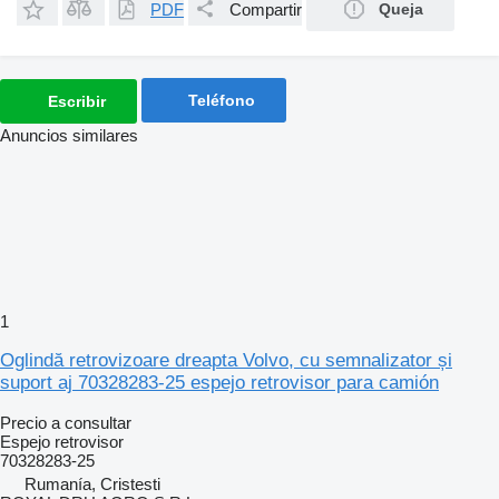
PDF
Compartir
Queja
Teléfono
Escribir
Anuncios similares
1
Oglindă retrovizoare dreapta Volvo, cu semnalizator și
suport aj 70328283-25 espejo retrovisor para camión
Precio a consultar
Espejo retrovisor
70328283-25
Rumanía, Cristesti