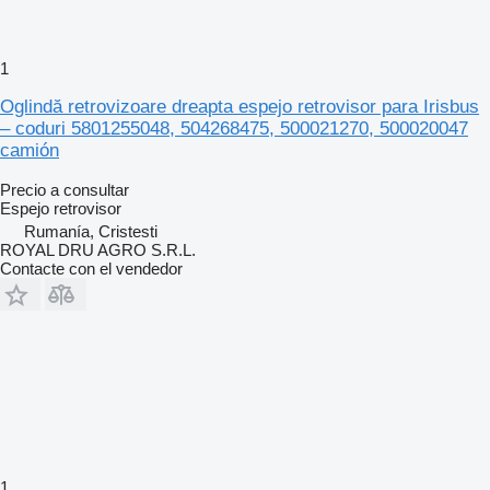
1
Oglindă retrovizoare dreapta espejo retrovisor para Irisbus
– coduri 5801255048, 504268475, 500021270, 500020047
camión
Precio a consultar
Espejo retrovisor
Rumanía, Cristesti
ROYAL DRU AGRO S.R.L.
Contacte con el vendedor
1