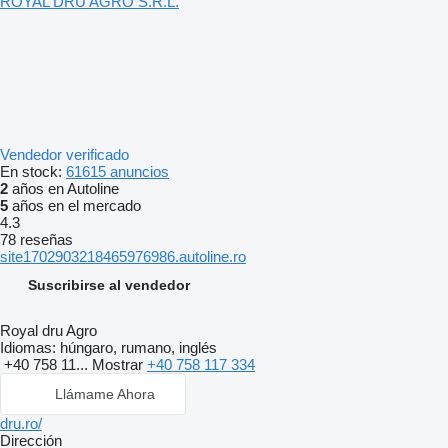
ROYAL DRU AGRO S.R.L.
Vendedor verificado
En stock:
61615 anuncios
2
años en Autoline
5
años en el mercado
4.3
78 reseñas
site1702903218465976986.autoline.ro
Suscribirse al vendedor
Royal dru Agro
Idiomas:
húngaro, rumano, inglés
+40 758 11...
Mostrar
+40 758 117 334
Llámame Ahora
dru.ro/
Dirección