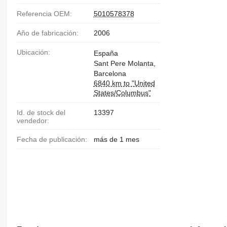
Referencia OEM:
5010578378
Año de fabricación:
2006
Ubicación:
España
Sant Pere Molanta,
Barcelona
6840 km to "United
States/Columbus"
Id. de stock del
13397
vendedor:
Fecha de publicación:
más de 1 mes