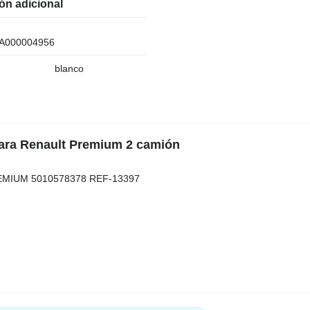
ón adicional
A000004956
blanco
para Renault Premium 2 camión
EMIUM 5010578378 REF-13397