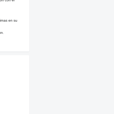
nimas en su
ón.