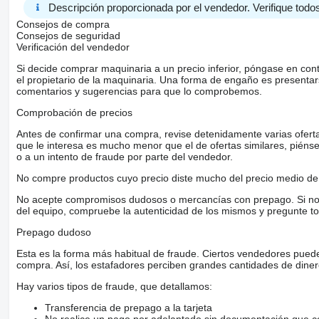
Descripción proporcionada por el vendedor. Verifique todos
Consejos de compra
Consejos de seguridad
Verificación del vendedor
Si decide comprar maquinaria a un precio inferior, póngase en con
el propietario de la maquinaria. Una forma de engaño es present
comentarios y sugerencias para que lo comprobemos.
Comprobación de precios
Antes de confirmar una compra, revise detenidamente varias ofertas 
que le interesa es mucho menor que el de ofertas similares, piénsel
o a un intento de fraude por parte del vendedor.
No compre productos cuyo precio diste mucho del precio medio de 
No acepte compromisos dudosos o mercancías con prepago. Si no lo 
del equipo, compruebe la autenticidad de los mismos y pregunte to
Prepago dudoso
Esta es la forma más habitual de fraude. Ciertos vendedores pued
compra. Así, los estafadores perciben grandes cantidades de diner
Hay varios tipos de fraude, que detallamos:
Transferencia de prepago a la tarjeta
No realice un pago por adelantado sin documentación que con