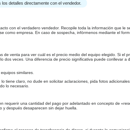
 los detalles directamente con el vendedor.
tacto con el verdadero vendedor. Recopile toda la información que le s
arse como empresa. En caso de sospecha, infórmenos mediante el form
de venta para ver cuál es el precio medio del equipo elegido. Si el pr
o dos veces. Una diferencia de precio significativa puede conllevar a 
equipos similares.
tiene claro, no dude en solicitar aclaraciones, pida fotos adicional
do lo necesario.
en requerir una cantidad del pago por adelantado en concepto de «res
o y después desaparecen sin dejar huella.
firme el proceso de transferencia de dinero, si durante la comunicaci