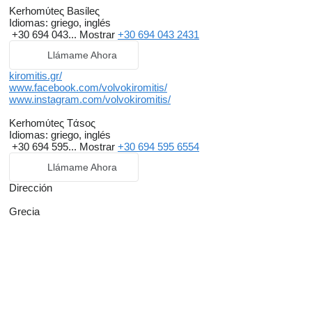
Kerhomύteς Basίleς
Idiomas:
griego, inglés
+30 694 043...
Mostrar
+30 694 043 2431
Llámame Ahora
kiromitis.gr/
www.facebook.com/volvokiromitis/
www.instagram.com/volvokiromitis/
Kerhomύteς Tάsoς
Idiomas:
griego, inglés
+30 694 595...
Mostrar
+30 694 595 6554
Llámame Ahora
Dirección
Grecia