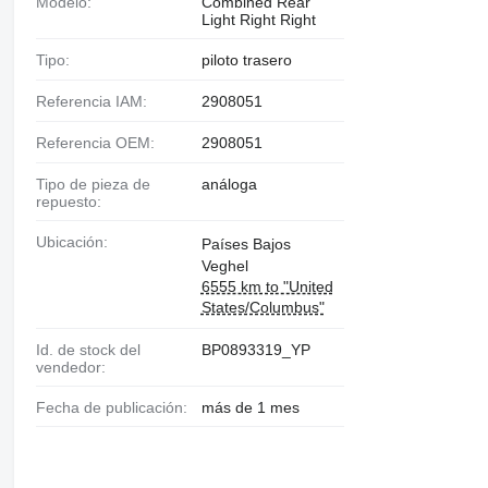
Modelo:
Combined Rear
Light Right Right
Tipo:
piloto trasero
Referencia IAM:
2908051
Referencia OEM:
2908051
Tipo de pieza de
análoga
repuesto:
Ubicación:
Países Bajos
Veghel
6555 km to "United
States/Columbus"
Id. de stock del
BP0893319_YP
vendedor:
Fecha de publicación:
más de 1 mes