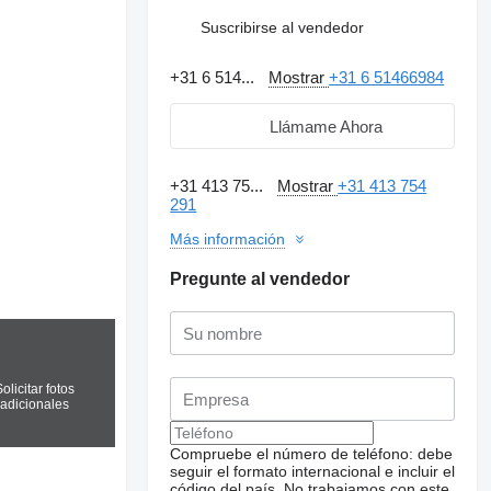
Suscribirse al vendedor
+31 6 514...
Mostrar
+31 6 51466984
Llámame Ahora
+31 413 75...
Mostrar
+31 413 754
291
Más información
Pregunte al vendedor
olicitar fotos
adicionales
Compruebe el número de teléfono: debe
seguir el formato internacional e incluir el
código del país.
No trabajamos con este