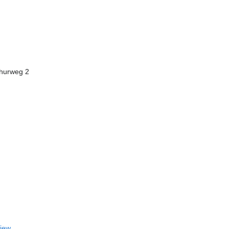
thurweg 2
View