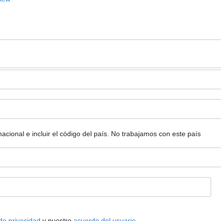
ional e incluir el código del país.
No trabajamos con este país
 de privacidad
y nuestro
acuerdo del usuario
.