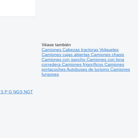
Véase también
Camiones
Cabezas tractoras
Volquetes
Camiones cajas abiertas
Camiones chasis
Camiones con gancho
Camiones con lona
corredera
Camiones frigoríficos
Camiones
portacoches
Autobuses de turismo
Camiones
furgones
 R S P G NGS NGT