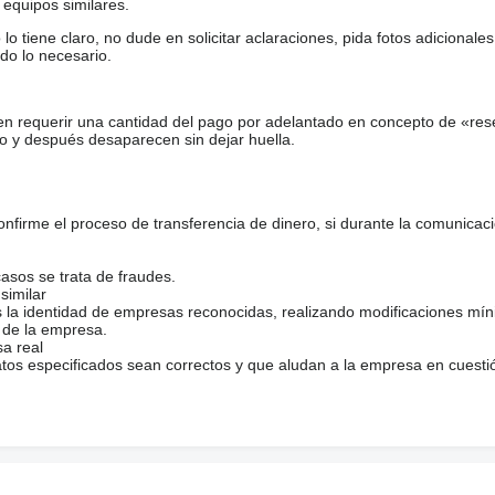
equipos similares.
tiene claro, no dude en solicitar aclaraciones, pida fotos adicional
do lo necesario.
en requerir una cantidad del pago por adelantado en concepto de «res
o y después desaparecen sin dejar huella.
firme el proceso de transferencia de dinero, si durante la comunicaci
casos se trata de fraudes.
similar
s la identidad de empresas reconocidas, realizando modificaciones mí
 de la empresa.
sa real
atos especificados sean correctos y que aludan a la empresa en cuesti