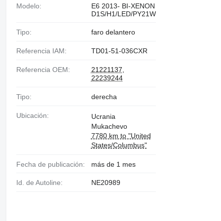
Modelo:
E6 2013- BI-XENON
D1S/H1/LED/PY21W
Tipo:
faro delantero
Referencia IAM:
TD01-51-036CXR
Referencia OEM:
21221137
,
22239244
Tipo:
derecha
Ubicación:
Ucrania
Mukachevo
7780 km to "United
States/Columbus"
Fecha de publicación:
más de 1 mes
Id. de Autoline:
NE20989