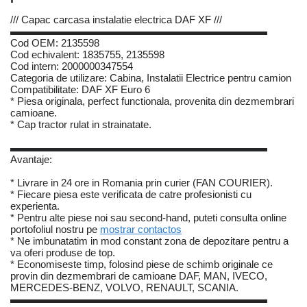
/// Capac carcasa instalatie electrica DAF XF ///
▬▬▬▬▬▬▬▬▬▬▬▬▬▬▬▬▬▬▬▬▬▬▬▬▬
Cod OEM: 2135598
Cod echivalent: 1835755, 2135598
Cod intern: 2000000347554
Categoria de utilizare: Cabina, Instalatii Electrice pentru camion
Compatibilitate: DAF XF Euro 6
* Piesa originala, perfect functionala, provenita din dezmembrari
camioane.
* Cap tractor rulat in strainatate.
▬▬▬▬▬▬▬▬▬▬▬▬▬▬▬▬▬▬▬▬▬▬▬▬▬
Avantaje:
* Livrare in 24 ore in Romania prin curier (FAN COURIER).
* Fiecare piesa este verificata de catre profesionisti cu
experienta.
* Pentru alte piese noi sau second-hand, puteti consulta online
portofoliul nostru pe
mostrar contactos
* Ne imbunatatim in mod constant zona de depozitare pentru a
va oferi produse de top.
* Economiseste timp, folosind piese de schimb originale ce
provin din dezmembrari de camioane DAF, MAN, IVECO,
MERCEDES-BENZ, VOLVO, RENAULT, SCANIA.
▬▬▬▬▬▬▬▬▬▬▬▬▬▬▬▬▬▬▬▬▬▬▬▬▬