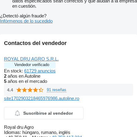
datos especificados sean correctos y que aludan a la empresa
en cuestión.
¿Detectó algún fraude?
Infórmenos de lo sucedido
Contactos del vendedor
ROYAL DRU AGRO S.R.L.
Vendedor verificado
En stock:
61729 anuncios
2
años en Autoline
5
años en el mercado
4.4
91 reseñas
site1702903218465976986.autoline.ro
Suscribirse al vendedor
Royal dru Agro
Idiomas:
húngaro, rumano, inglés