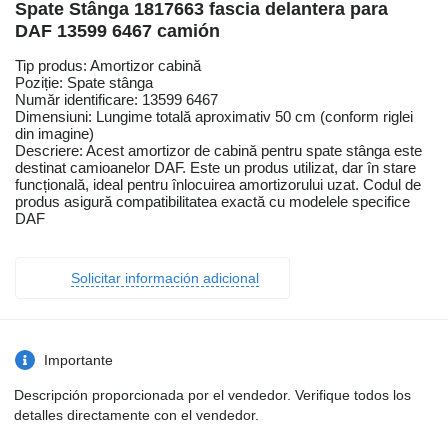
Spate Stânga 1817663 fascia delantera para
DAF 13599 6467 camión
Tip produs: Amortizor cabină
Poziție: Spate stânga
Număr identificare: 13599 6467
Dimensiuni: Lungime totală aproximativ 50 cm (conform riglei
din imagine)
Descriere: Acest amortizor de cabină pentru spate stânga este
destinat camioanelor DAF. Este un produs utilizat, dar în stare
funcțională, ideal pentru înlocuirea amortizorului uzat. Codul de
produs asigură compatibilitatea exactă cu modelele specifice
DAF
Solicitar información adicional
Importante
Descripción proporcionada por el vendedor. Verifique todos los
detalles directamente con el vendedor.