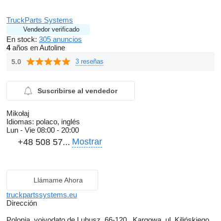
TruckParts Systems
Vendedor verificado
En stock:
305 anuncios
4
años en Autoline
5.0
3 reseñas
Suscribirse al vendedor
Mikołaj
Idiomas:
polaco, inglés
Lun - Vie
08:00 - 20:00
Mostrar
+48 508 57...
Llámame Ahora
truckpartssystems.eu
Dirección
Polonia, voivodato de Lubusz, 66-120 , Kargowa, ul. Kilińskiego