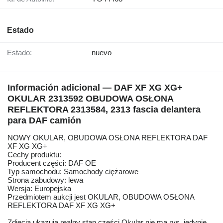
Estado
Estado:
nuevo
Información adicional — DAF XF XG XG+
OKULAR 2313592 OBUDOWA OSŁONA
REFLEKTORA 2313584, 2313 fascia delantera
para DAF camión
NOWY OKULAR, OBUDOWA OSŁONA REFLEKTORA DAF
XF XG XG+
Cechy produktu:
Producent części: DAF OE
Typ samochodu: Samochody ciężarowe
Strona zabudowy: lewa
Wersja: Europejska
Przedmiotem aukcji jest OKULAR, OBUDOWA OSŁONA
REFLEKTORA DAF XF XG XG+
Zdjęcia ukazują realny stan części.Okular nie ma rys, jedynie