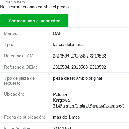
Precio neto
Notificarme cuando cambie el precio
Contacte con el vendedor
Marca:
DAF
Tipo:
fascia delantera
Referencia IAM:
2313584
,
2313588
,
2313592
Referencia OEM:
2313584
,
2313588
,
2313592
Tipo de pieza de
pieza de recambio original
repuesto:
Ubicación:
Polonia
Kargowa
7146 km to "United States/Columbus"
Fecha de publicación:
más de 1 mes
Id. de Autoline:
YG44468