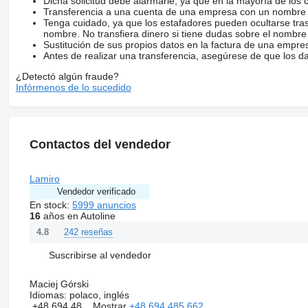
Dicha solicitud debe alarmarle, ya que en la mayoría de los 
Transferencia a una cuenta de una empresa con un nombre 
Tenga cuidado, ya que los estafadores pueden ocultarse tra
nombre. No transfiera dinero si tiene dudas sobre el nombre
Sustitución de sus propios datos en la factura de una empre
Antes de realizar una transferencia, asegúrese de que los d
¿Detectó algún fraude?
Infórmenos de lo sucedido
Contactos del vendedor
Lamiro
Vendedor verificado
En stock:
5999 anuncios
16
años en Autoline
242 reseñas
4.8
Suscribirse al vendedor
Maciej Górski
Idiomas:
polaco, inglés
+48 694 48...
Mostrar
+48 694 485 662