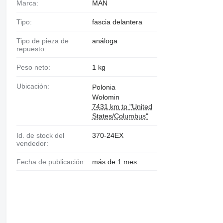
Marca:
MAN
Tipo:
fascia delantera
Tipo de pieza de
análoga
repuesto:
Peso neto:
1 kg
Ubicación:
Polonia
Wołomin
7431 km to "United
States/Columbus"
Id. de stock del
370-24EX
vendedor:
Fecha de publicación:
más de 1 mes