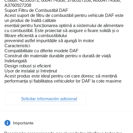
Coduri: 42550973, 0004774308, 3760927208, A0004774308,
A3760927208
Suport Filtru de Combustibil DAF
Acest suport de filtru de combustibil pentru vehicule DAF este
un produs de înaltă calitate
esențial pentru funcționarea optimă a sistemului de alimentare
cu combustibil. Este proiectat să asigure o fixare solidă și o
filtrare eficientă a combustibilului
prevenind astfel impuritățile să ajungă în motor
Caracteristici
Compatibilitate cu diferite modele DAF
Construit din materiale durabile pentru o durată de viață
îndelungată
Design robust și eficient
Ușor de instalat și întreținut
Acest produs este ideal pentru cei care doresc să mențină
performanța și fiabilitatea vehiculelor lor DAF la cote maxime
Solicitar información adicional
Importante