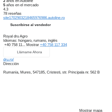
2
años en Autoline
5
años en el mercado
4.3
78 reseñas
site1702903218465976986.autoline.ro
Suscribirse al vendedor
Royal dru Agro
Idiomas:
húngaro, rumano, inglés
+40 758 11...
Mostrar
+40 758 117 334
Llámame Ahora
dru.ro/
Dirección
Rumanía, Mures, 547185, Cristesti, str. Principala nr. 562 B
Mostrar mapa