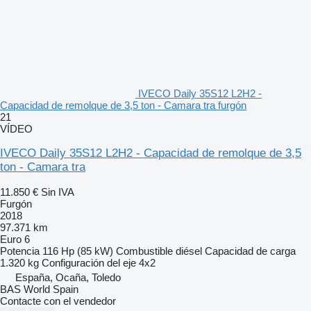
IVECO Daily 35S12 L2H2 -
Capacidad de remolque de 3,5 ton - Camara tra furgón
21
VÍDEO
IVECO Daily 35S12 L2H2 - Capacidad de remolque de 3,5
ton - Camara tra
11.850 €
Sin IVA
Furgón
2018
97.371 km
Euro 6
Potencia
116 Hp (85 kW)
Combustible
diésel
Capacidad de carga
1.320 kg
Configuración del eje
4x2
España, Ocaña, Toledo
BAS World Spain
Contacte con el vendedor