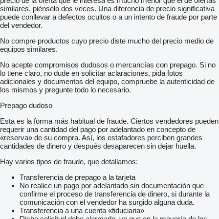
precio de la oferta que le interesa es mucho menor que el de ofertas
similares, piénselo dos veces. Una diferencia de precio significativa
puede conllevar a defectos ocultos o a un intento de fraude por parte
del vendedor.
No compre productos cuyo precio diste mucho del precio medio de
equipos similares.
No acepte compromisos dudosos o mercancías con prepago. Si no
lo tiene claro, no dude en solicitar aclaraciones, pida fotos
adicionales y documentos del equipo, compruebe la autenticidad de
los mismos y pregunte todo lo necesario.
Prepago dudoso
Esta es la forma más habitual de fraude. Ciertos vendedores pueden
requerir una cantidad del pago por adelantado en concepto de
«reserva» de su compra. Así, los estafadores perciben grandes
cantidades de dinero y después desaparecen sin dejar huella.
Hay varios tipos de fraude, que detallamos:
Transferencia de prepago a la tarjeta
No realice un pago por adelantado sin documentación que
confirme el proceso de transferencia de dinero, si durante la
comunicación con el vendedor ha surgido alguna duda.
Transferencia a una cuenta «fiduciaria»
Dicha solicitud debe alarmarle, ya que en la mayoría de los