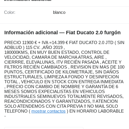
Color:
blanco
Información adicional — Fiat Ducato 2.0 furgón
PRECIO 11900 € + IVA =14.399 € FIAT DUCATO 2.0 JTD ( SIN
ADBLUD ) 115 CV. ,AÑO 2019 ,
180000KMS, EN MUY BUEN ESTADO, CONTROL DE
VELOCIDAD, CAMARA DE MARCHA ATRAS, AIRE ,
CIERRRE, ELEVALUNAS, ITV RECIÉN PASADA , ACEITE Y
FILTROS RECIÉN CAMBIADOS , REVISION EN MAS DE 100
PUNTOS, CERTIFICADO DE KILOMETRAJE, SIN DAÑOS
ESTRUCTURALES, LIMPIEZA A FONDO Y DESINFECION
TOTAL , VEHICULO EN STOCK CON ENTREGA INMEDIATA
, PRECIO CON CAMBIO DE NOMBRE Y GARANTÍA DE 6
MESES SOMOS EXPECIALISTAS EN VEHICULOS
INDUSTRIALES SEMINUEVOS TOTALMENTE REVISADOS,
REACONDICIONADOS Y GARANTIZADOS, !! ATENCION
SOLO ATENDEMOS CON CITA PREVIA !! NO MAIL SOLO
TELEFONO (
mostrar contactos
) EN HORARIO LABORABLE
-