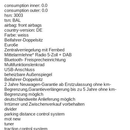
consumption inner: 0.0
consumption outer: 0.0
hsn: 3003
tsn: BAL
airbag: front airbags
country-version: DE
Farbe: weiss
Beifahrer-Doppelsitz
Euro6e
Zentralverriegelung mit Fernbed
Mittelarmlehne* Radio 5-Zoll + DAB
Bluetooth- Freisprecheinrichtung
Multifunktionslenkrad
USB-Anschluss
beheizbare Außenspiegel
Beifahrer-Doppelsitz
2 Jahre Neuwagen-Garantie ab Erstzulassung ohne km-
Begrenzung,Garantieverlängerung bis zu 5 Jahre ohne km-
Begrenzung möglich
deutschlandweite Anlieferung möglich
Irrtümer und Zwischenverkauf vorbehalten
divider
parking distance control system
mot new
tuner
traction control system