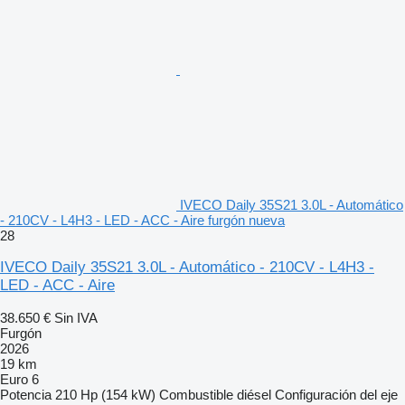
IVECO Daily 35S21 3.0L - Automático
- 210CV - L4H3 - LED - ACC - Aire furgón nueva
28
IVECO Daily 35S21 3.0L - Automático - 210CV - L4H3 -
LED - ACC - Aire
38.650 €
Sin IVA
Furgón
2026
19 km
Euro 6
Potencia
210 Hp (154 kW)
Combustible
diésel
Configuración del eje