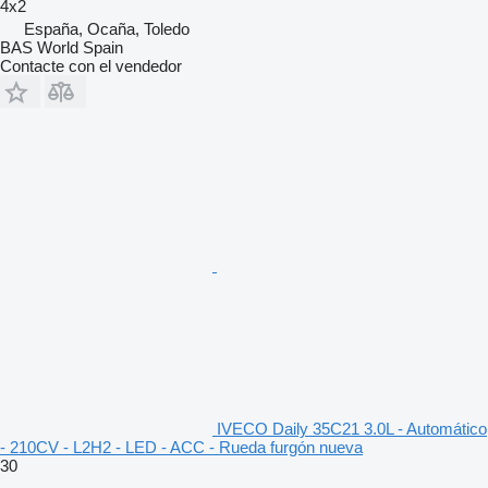
4x2
España, Ocaña, Toledo
BAS World Spain
Contacte con el vendedor
IVECO Daily 35C21 3.0L - Automático
- 210CV - L2H2 - LED - ACC - Rueda furgón nueva
30