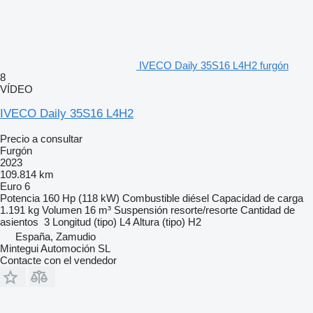
IVECO Daily 35S16 L4H2 furgón
8
VÍDEO
IVECO Daily 35S16 L4H2
Precio a consultar
Furgón
2023
109.814 km
Euro 6
Potencia
160 Hp (118 kW)
Combustible
diésel
Capacidad de carga
1.191 kg
Volumen
16 m³
Suspensión
resorte/resorte
Cantidad de
asientos
3
Longitud (tipo)
L4
Altura (tipo)
H2
España, Zamudio
Mintegui Automoción SL
Contacte con el vendedor