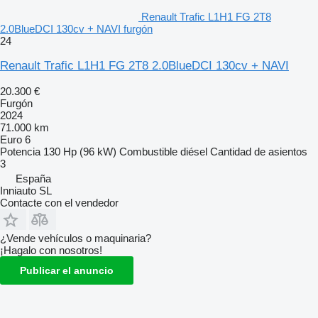
Renault Trafic L1H1 FG 2T8
2.0BlueDCI 130cv + NAVI furgón
24
Renault Trafic L1H1 FG 2T8 2.0BlueDCI 130cv + NAVI
20.300 €
Furgón
2024
71.000 km
Euro 6
Potencia
130 Hp (96 kW)
Combustible
diésel
Cantidad de asientos
3
España
Inniauto SL
Contacte con el vendedor
¿Vende vehículos o maquinaria?
¡Hagalo con nosotros!
Publicar el anuncio