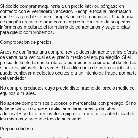
Minusvalía y movilidad reducida: 17.400€ + 4% IVA= 18.096€
Si decide comprar maquinaria a un precio inferior, póngase en
contacto con el verdadero vendedor. Recopile toda la información
*IGIC (7%) Impuesto General Indirecto Canario. Se cobra el 7%
que le sea posible sobre el propietario de la maquinaria. Una forma
IGIC si el porte a Canarias lo hacemos nosotros. Si el porte lo
de engaño es presentarse como empresa. En caso de sospecha,
hace el cliente, se cobra el IVA y el cliente lo recupera tras llegar
infórmenos mediante el formulario de comentarios y sugerencias
a Canarias y pagar allí el IGIC.
para que lo comprobemos.
**Exportaciones dentro de la Unión Europea (a empresas dadas
Comprobación de precios
de alta en IVA intracomunitario).
Antes de confirmar una compra, revise detenidamente varias ofertas
*** Exportaciones fuera de la Unión Europea, venta sin IVA
de venta para ver cuál es el precio medio del equipo elegido. Si el
(primero se cobra el IVA al cliente y se le devuelve cuando
precio de la oferta que le interesa es mucho menor que el de ofertas
justifica y demuestra que se ha terminado la exportación).
similares, piénselo dos veces. Una diferencia de precio significativa
puede conllevar a defectos ocultos o a un intento de fraude por parte
****IEDMT (impuesto especial para determinados medios de
del vendedor.
transporte)
No compre productos cuyo precio diste mucho del precio medio de
equipos similares.
Accesorios como bacas, bolas de remolque, estanterías, etc…
no están incluidos. Consultar disponibilidad
No acepte compromisos dudosos o mercancías con prepago. Si no
lo tiene claro, no dude en solicitar aclaraciones, pida fotos
–Entregas en toda España. Madrid y Valencia habrá que
adicionales y documentos del equipo, compruebe la autenticidad de
sumarle 300€ + IVA = 363€. Barcelona 350€ + IVA = 423,5€.
los mismos y pregunte todo lo necesario.
Entregas en otras zonas consulta disponibilidad y precio.
Prepago dudoso
–Porte a canarias desde 1.110€ + IVA.