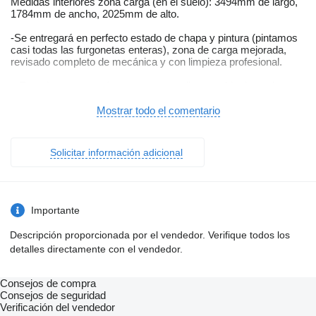
Medidas interiores zona carga (en el suelo): 3494mm de largo,
1784mm de ancho, 2025mm de alto.
-Se entregará en perfecto estado de chapa y pintura (pintamos
casi todas las furgonetas enteras), zona de carga mejorada,
revisado completo de mecánica y con limpieza profesional.
– En todas nuestras furgonetas se realiza cambio de aceite con
primeras marcas, filtro de aceite, aire, habitáculo y gasoil. En
caso de que requiera: Pastillas y discos de freno, neumáticos,
Mostrar todo el comentario
embrague, correa de accesorios… y distribución si lo indica el
fabricante, si está cerca o si lo consideramos necesario.
Solicitar información adicional
-Revisiones en la casa, historial de mantenimiento y kilometraje
reflejado por escrito. Un solo propietario. Somos especialistas
en furgonetas. Estamos en Pamplona (Navarra).
PRECIO:
Importante
Autónomos y empresas: 17.400€ + IVA= 21.054€
Descripción proporcionada por el vendedor. Verifique todos los
Canarias: 17.400€ + IGIC*= 18.618€
detalles directamente con el vendedor.
Exportaciones UE**: 17.400€
Exportaciones fuera UE***: 17.400€
PARTICULARES:
Consejos de compra
Consejos de seguridad
Particulares: 17.400€ + IVA + IEDMT****= 22.800,31€
Verificación del vendedor
Minusvalía: 17.400€ + IVA= 21.054€