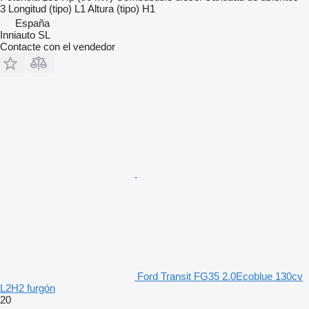
3
Longitud (tipo)
L1
Altura (tipo)
H1
España
Inniauto SL
Contacte con el vendedor
Ford Transit FG35 2.0Ecoblue 130cv
L2H2 furgón
20