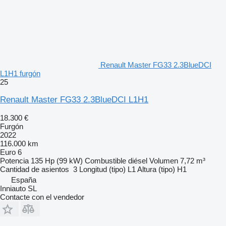
Renault Master FG33 2.3BlueDCI
L1H1 furgón
25
Renault Master FG33 2.3BlueDCI L1H1
18.300 €
Furgón
2022
116.000 km
Euro 6
Potencia
135 Hp (99 kW)
Combustible
diésel
Volumen
7,72 m³
Cantidad de asientos
3
Longitud (tipo)
L1
Altura (tipo)
H1
España
Inniauto SL
Contacte con el vendedor