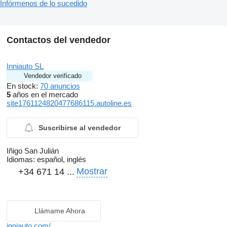
Infórmenos de lo sucedido
Contactos del vendedor
Inniauto SL
Vendedor verificado
En stock:
70 anuncios
5
años en el mercado
site1761124820477686115.autoline.es
Suscribirse al vendedor
Iñigo San Julián
Idiomas:
español, inglés
Mostrar
+34 671 14 ...
Llámame Ahora
inniauto.com/