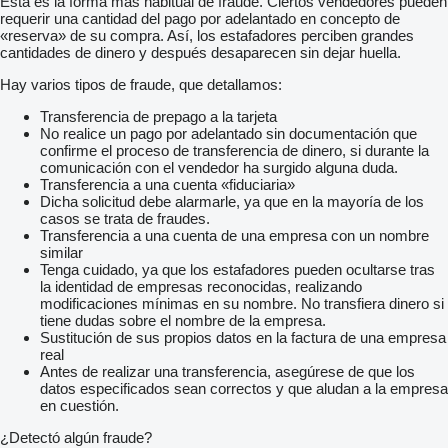
Esta es la forma más habitual de fraude. Ciertos vendedores pueden
* Impuestos y gestión no incluidos
requerir una cantidad del pago por adelantado en concepto de
«reserva» de su compra. Así, los estafadores perciben grandes
*El porte se realiza por carretera hasta Huelva y desde allí en
cantidades de dinero y después desaparecen sin dejar huella.
ferry hasta la isla correspondiente para los ciudadanos
canarios, debiendo el cliente embarcarse también en el ferry
Hay varios tipos de fraude, que detallamos:
para completar el traslado.
Transferencia de prepago a la tarjeta
-Consultar plazo de entrega.
No realice un pago por adelantado sin documentación que
confirme el proceso de transferencia de dinero, si durante la
Más info en nuestra web:
mostrar contactos
comunicación con el vendedor ha surgido alguna duda.
Transferencia a una cuenta «fiduciaria»
-Financiación a tu medida.
Dicha solicitud debe alarmarle, ya que en la mayoría de los
casos se trata de fraudes.
Consúltanos tu caso. Adaptamos la financiación a tus
Transferencia a una cuenta de una empresa con un nombre
necesidades. Sujeto a condiciones de cada entidad financiera.
similar
Valido salvo error tipográfico.
Tenga cuidado, ya que los estafadores pueden ocultarse tras
la identidad de empresas reconocidas, realizando
Dispone de aire acondicionado, GPS, pantalla multimedia, etc.
modificaciones mínimas en su nombre. No transfiera dinero si
tiene dudas sobre el nombre de la empresa.
Sustitución de sus propios datos en la factura de una empresa
real
Antes de realizar una transferencia, asegúrese de que los
datos especificados sean correctos y que aludan a la empresa
en cuestión.
¿Detectó algún fraude?