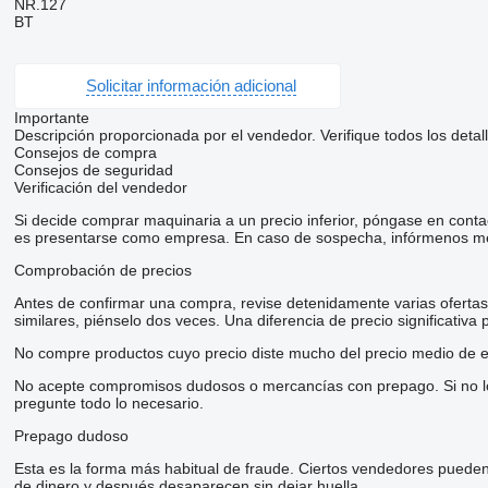
NR.127
BT
Solicitar información adicional
Importante
Descripción proporcionada por el vendedor. Verifique todos los detal
Consejos de compra
Consejos de seguridad
Verificación del vendedor
Si decide comprar maquinaria a un precio inferior, póngase en conta
es presentarse como empresa. En caso de sospecha, infórmenos me
Comprobación de precios
Antes de confirmar una compra, revise detenidamente varias ofertas d
similares, piénselo dos veces. Una diferencia de precio significativa
No compre productos cuyo precio diste mucho del precio medio de e
No acepte compromisos dudosos o mercancías con prepago. Si no lo t
pregunte todo lo necesario.
Prepago dudoso
Esta es la forma más habitual de fraude. Ciertos vendedores pueden
de dinero y después desaparecen sin dejar huella.