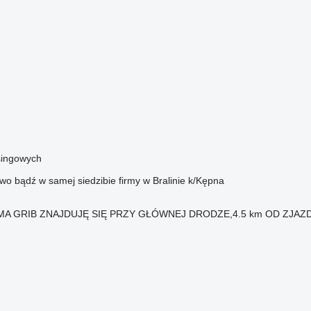
singowych
wo bądź w samej siedzibie firmy w Bralinie k/Kępna
MA GRIB ZNAJDUJĘ SIĘ PRZY GŁÓWNEJ DRODZE,4.5 km OD ZJA