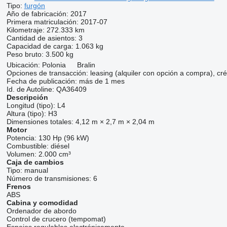
Tipo:
furgón
Año de fabricación:
2017
Primera matriculación:
2017-07
Kilometraje:
272.333 km
Cantidad de asientos:
3
Capacidad de carga:
1.063 kg
Peso bruto:
3.500 kg
Ubicación:
Polonia
Bralin
Opciones de transacción:
leasing (alquiler con opción a compra), cré
Fecha de publicación:
más de 1 mes
Id. de Autoline:
QA36409
Descripción
Longitud (tipo):
L4
Altura (tipo):
H3
Dimensiones totales:
4,12 m × 2,7 m × 2,04 m
Motor
Potencia:
130 Hp (96 kW)
Combustible:
diésel
Volumen:
2.000 cm³
Caja de cambios
Tipo:
manual
Número de transmisiones:
6
Frenos
ABS
Cabina y comodidad
Ordenador de abordo
Control de crucero (tempomat)