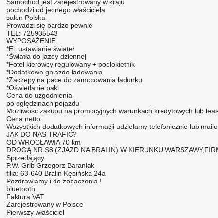
Samochód jest zarejestrowany w kraju
pochodzi od jednego właściciela
salon Polska
Prowadzi się bardzo pewnie
TEL: 725935543
WYPOSAŻENIE
*El. ustawianie świateł
*Światła do jazdy dziennej
*Fotel kierowcy regulowany + podłokietnik
*Dodatkowe gniazdo ładowania
*Zaczepy na pace do zamocowania ładunku
*Oświetlanie paki
Cena do uzgodnienia
po oględzinach pojazdu
Możliwość zakupu na promocyjnych warunkach kredytowych lub lea
Cena netto
Wszystkich dodatkowych informacji udzielamy telefonicznie lub mailo
JAK DO NAS TRAFIĆ?
OD WROCŁAWIA 70 km
DROGĄ NR S8 (ZJAZD NA BRALIN) W KIERUNKU WARSZAWY,FIR
Sprzedający
P.W. Grib Grzegorz Baraniak
filia: 63-640 Bralin Kępińska 24a
Pozdrawiamy i do zobaczenia !
bluetooth
Faktura VAT
Zarejestrowany w Polsce
Pierwszy właściciel