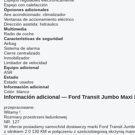
Espejos regulables electrónicamente
Espejo con calefacción
Opciones adicionales
Aire acondicionado:
climatizador
Ventanas de accionamiento eléctrico
Dirección asistida:
hidráulico
Multimedia
Radio de coche
Características de seguridad
Airbag
Sistema de alarma
Cierre centralizado
Inmobilizador
Limitador de velocidad
Equipo adicional
ASR
Estado
Estado:
usados
Información adicional
Color:
blanco
Información adicional — Ford Transit Jumbo Maxi
przepracowane:
Witamy !
Rozmiary przestrzeni ładunkowej
NR: 127
W ofercie posiadamy samochód dostawczy marki Ford Transit Jumb
z silnikiem 2.0 130 KM w połączeniu z sześciobiegową skrzynią man