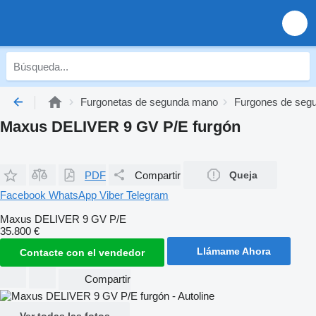
Furgonetas de segunda mano
Furgones de seg
Maxus DELIVER 9 GV P/E furgón
PDF
Compartir
Queja
Facebook
WhatsApp
Viber
Telegram
Maxus DELIVER 9 GV P/E
35.800 €
Llámame Ahora
Contacte con el vendedor
Compartir
Ver todas las fotos