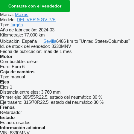
Contacte con el vendedor
Marca:
Maxus
Modelo:
DELIVER 9 GV P/E
Tipo:
furgón
Año de fabricación:
2024-03
Kilometraje:
77.000 km
Ubicación:
España
Sevilla
6486 km to "United States/Columbus"
Id. de stock del vendedor:
8330MNV
Fecha de publicación:
más de 1 mes
Motor
Combustible:
diésel
Euro:
Euro 6
Caja de cambios
Tipo:
manual
Ejes
Ejes
1
Distancia entre ejes:
3.760 mm
Primer eje:
385/55R22,5, estado del neumático 30 %
Eje trasero:
315/70R22.5, estado del neumático 30 %
Frenos
Retardador
Estado
Estado:
usados
Información adicional
VIN:
8330MNV