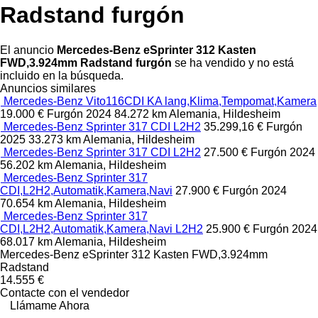
Radstand furgón
El anuncio
Mercedes-Benz eSprinter 312 Kasten
FWD,3.924mm Radstand furgón
se ha vendido y no está
incluido en la búsqueda.
Anuncios similares
Mercedes-Benz Vito116CDI KA lang,Klima,Tempomat,Kamera
19.000 €
Furgón
2024
84.272 km
Alemania, Hildesheim
Mercedes-Benz Sprinter 317 CDI L2H2
35.299,16 €
Furgón
2025
33.273 km
Alemania, Hildesheim
Mercedes-Benz Sprinter 317 CDI L2H2
27.500 €
Furgón
2024
56.202 km
Alemania, Hildesheim
Mercedes-Benz Sprinter 317
CDI,L2H2,Automatik,Kamera,Navi
27.900 €
Furgón
2024
70.654 km
Alemania, Hildesheim
Mercedes-Benz Sprinter 317
CDI,L2H2,Automatik,Kamera,Navi L2H2
25.900 €
Furgón
2024
68.017 km
Alemania, Hildesheim
Mercedes-Benz eSprinter 312 Kasten FWD,3.924mm
Radstand
14.555 €
Contacte con el vendedor
Llámame Ahora