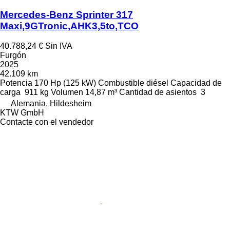
Mercedes-Benz Sprinter 317
Maxi,9GTronic,AHK3,5to,TCO
40.788,24 €
Sin IVA
Furgón
2025
42.109 km
Potencia
170 Hp (125 kW)
Combustible
diésel
Capacidad de
carga
911 kg
Volumen
14,87 m³
Cantidad de asientos
3
Alemania, Hildesheim
KTW GmbH
Contacte con el vendedor