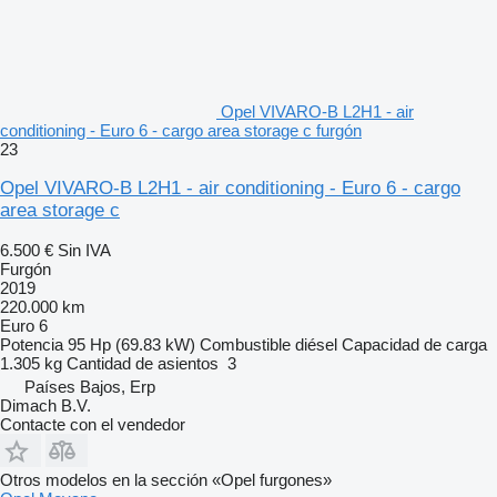
Opel VIVARO-B L2H1 - air
conditioning - Euro 6 - cargo area storage c furgón
23
Opel VIVARO-B L2H1 - air conditioning - Euro 6 - cargo
area storage c
6.500 €
Sin IVA
Furgón
2019
220.000 km
Euro 6
Potencia
95 Hp (69.83 kW)
Combustible
diésel
Capacidad de carga
1.305 kg
Cantidad de asientos
3
Países Bajos, Erp
Dimach B.V.
Contacte con el vendedor
Otros modelos en la sección «Opel furgones»