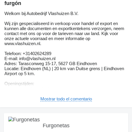
furgón
Welkom bij Autobedrijf Vlashuizen B.V.
Wij zijn gespecialiseerd in verkoop voor handel of export en
kunnen alle documenten en exportkentekens verzorgen, neem
contact met ons op voor de tarieven naar uw land. Kijk voor
onze actuele voorraad en meer informatie op
www.vlashuizen.nl.
Telefoon: +31402624289
E-mail: info@vlashuizen.nl
Adres: Tarasconweg 15-17, 5627 GB Eindhoven
Locatie: Eindhoven (NL) | 20 km van Duitse grens | Eindhoven
Airport op 5 km.
Openingstijden:
Ma t/m Vr 09:00 - 17:00
Zaterdag 10.00 - 13.00 Enkel alleen op afspraak!
Modelreeks: 2019 - 2023
Mostrar todo el comentario
Koppel: 270 Nm
Acceleratie (0-100): 19,6 s
Interieur: Leder/stof
Gemiddeld brandstofverbruik (WLTP): 5 l/100km (1 op 20,0)
CO₂-uitstoot (WLTP): 178 g/km
Furgonetas
Fijnstofuitstoot: 1,2 mg/km