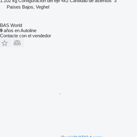
1.102 kg
Configuración del eje
4x2
Cantidad de asientos
3
Países Bajos, Veghel
BAS World
9
años en Autoline
Contacte con el vendedor