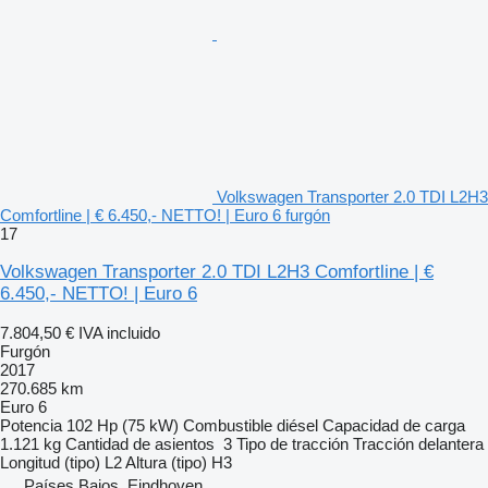
Volkswagen Transporter 2.0 TDI L2H3
Comfortline | € 6.450,- NETTO! | Euro 6 furgón
17
Volkswagen Transporter 2.0 TDI L2H3 Comfortline | €
6.450,- NETTO! | Euro 6
7.804,50 €
IVA incluido
Furgón
2017
270.685 km
Euro 6
Potencia
102 Hp (75 kW)
Combustible
diésel
Capacidad de carga
1.121 kg
Cantidad de asientos
3
Tipo de tracción
Tracción delantera
Longitud (tipo)
L2
Altura (tipo)
H3
Países Bajos, Eindhoven