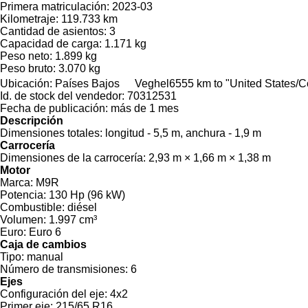
Primera matriculación:
2023-03
Kilometraje:
119.733 km
Cantidad de asientos:
3
Capacidad de carga:
1.171 kg
Peso neto:
1.899 kg
Peso bruto:
3.070 kg
Ubicación:
Países Bajos
Veghel
6555 km to "United States/
Id. de stock del vendedor:
70312531
Fecha de publicación:
más de 1 mes
Descripción
Dimensiones totales:
longitud - 5,5 m, anchura - 1,9 m
Carrocería
Dimensiones de la carrocería:
2,93 m × 1,66 m × 1,38 m
Motor
Marca:
M9R
Potencia:
130 Hp (96 kW)
Combustible:
diésel
Volumen:
1.997 cm³
Euro:
Euro 6
Caja de cambios
Tipo:
manual
Número de transmisiones:
6
Ejes
Configuración del eje:
4x2
Primer eje:
215/65 R16