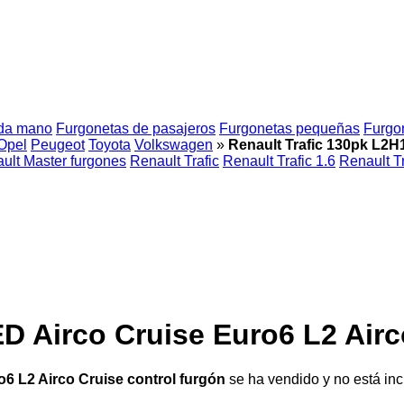
da mano
Furgonetas de pasajeros
Furgonetas pequeñas
Furgo
Opel
Peugeot
Toyota
Volkswagen
»
Renault Trafic 130pk L2H
ult Master furgones
Renault Trafic
Renault Trafic 1.6
Renault Tr
D Airco Cruise Euro6 L2 Airc
6 L2 Airco Cruise control furgón
se ha vendido y no está inc