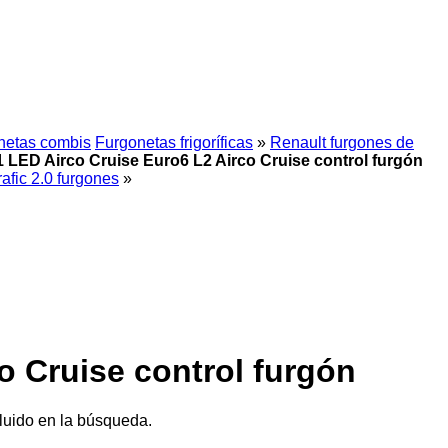
netas combis
Furgonetas frigoríficas
»
Renault furgones de
1 LED Airco Cruise Euro6 L2 Airco Cruise control furgón
afic 2.0 furgones
»
o Cruise control furgón
luido en la búsqueda.