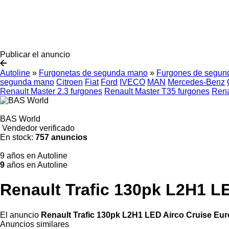
Publicar el anuncio
Autoline
»
Furgonetas de segunda mano
»
Furgones de segun
segunda mano
Citroen
Fiat
Ford
IVECO
MAN
Mercedes-Benz
Renault Master 2.3 furgones
Renault Master T35 furgones
Rena
BAS World
Vendedor verificado
En stock:
757 anuncios
9 años en Autoline
9
años en Autoline
Renault Trafic 130pk L2H1 LE
El anuncio
Renault Trafic 130pk L2H1 LED Airco Cruise Euro
Anuncios similares