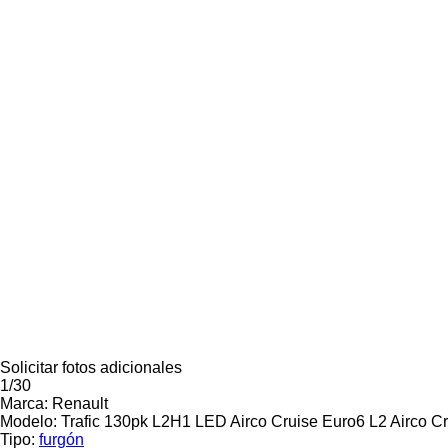
Solicitar fotos adicionales
1/30
Marca:
Renault
Modelo:
Trafic 130pk L2H1 LED Airco Cruise Euro6 L2 Airco Cr
Tipo:
furgón