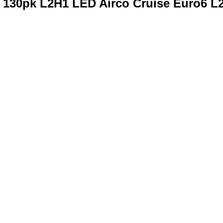
c 130pk L2H1 LED Airco Cruise Euro6 L2