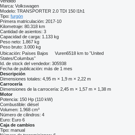
Vendido
Marca:
Volkswagen
Modelo:
TRANSPORTER 2.0 TDI 150 l1h1
Tipo:
furgón
Primera matriculación:
2017-10
Kilometraje:
80.318 km
Cantidad de asientos:
3
Capacidad de carga:
1.133 kg
Peso neto:
1.867 kg
Peso bruto:
3.000 kg
Ubicación:
Países Bajos
Vuren
6518 km to "United
States/Columbus"
Id. de stock del vendedor:
305938
Fecha de publicación:
más de 1 mes
Descripción
Dimensiones totales:
4,95 m × 1,9 m × 2,22 m
Carrocería
Dimensiones de la carrocería:
2,45 m × 1,57 m × 1,38 m
Motor
Potencia:
150 Hp (110 kW)
Combustible:
diésel
Volumen:
1.968 cm³
Número de cilindros:
4
Euro:
Euro 6
Caja de cambios
Tipo:
manual