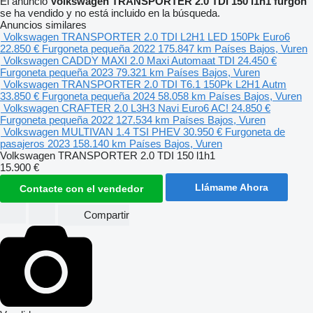
El anuncio
Volkswagen TRANSPORTER 2.0 TDI 150 l1h1 furgón
se ha vendido y no está incluido en la búsqueda.
Anuncios similares
Volkswagen TRANSPORTER 2.0 TDI L2H1 LED 150Pk Euro6
22.850 €
Furgoneta pequeña
2022
175.847 km
Países Bajos, Vuren
Volkswagen CADDY MAXI 2.0 Maxi Automaat TDI
24.450 €
Furgoneta pequeña
2023
79.321 km
Países Bajos, Vuren
Volkswagen TRANSPORTER 2.0 TDI T6.1 150Pk L2H1 Autm
33.850 €
Furgoneta pequeña
2024
58.058 km
Países Bajos, Vuren
Volkswagen CRAFTER 2.0 L3H3 Navi Euro6 AC!
24.850 €
Furgoneta pequeña
2022
127.534 km
Países Bajos, Vuren
Volkswagen MULTIVAN 1.4 TSI PHEV
30.950 €
Furgoneta de
pasajeros
2023
158.140 km
Países Bajos, Vuren
Volkswagen TRANSPORTER 2.0 TDI 150 l1h1
15.900 €
Llámame Ahora
Contacte con el vendedor
Compartir