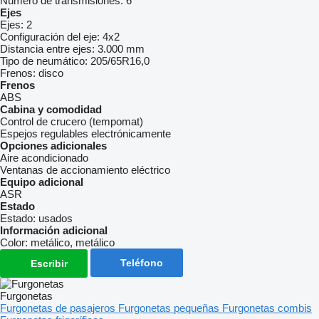
Número de transmisiones:
6
Ejes
Ejes:
2
Configuración del eje:
4x2
Distancia entre ejes:
3.000 mm
Tipo de neumático:
205/65R16,0
Frenos:
disco
Frenos
ABS
Cabina y comodidad
Control de crucero (tempomat)
Espejos regulables electrónicamente
Opciones adicionales
Aire acondicionado
Ventanas de accionamiento eléctrico
Equipo adicional
ASR
Estado
Estado:
usados
Información adicional
Color:
metálico, metálico
Teléfono
Escribir
Furgonetas
Furgonetas de pasajeros
Furgonetas pequeñas
Furgonetas combis