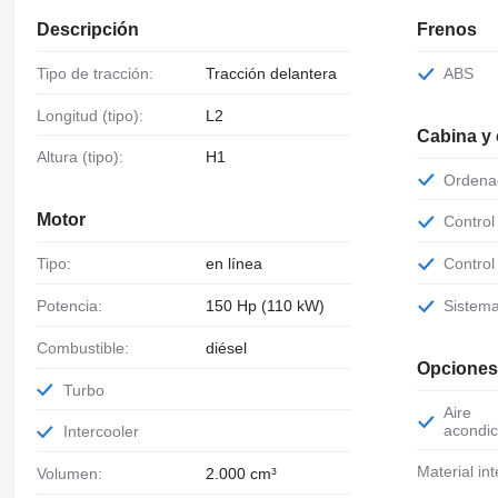
Descripción
Frenos
Tipo de tracción:
Tracción delantera
ABS
Longitud (tipo):
L2
Cabina y
Altura (tipo):
H1
Orden
Motor
Contro
Tipo:
en línea
Contro
Potencia:
150 Hp (110 kW)
Sistem
Combustible:
diésel
Opciones
Turbo
Aire
acondic
Intercooler
Material int
Volumen:
2.000 cm³