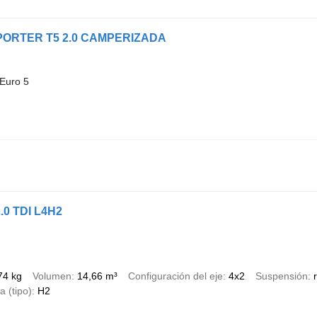
PORTER T5 2.0 CAMPERIZADA
Euro 5
.0 TDI L4H2
74 kg
Volumen
14,66 m³
Configuración del eje
4x2
Suspensión
a (tipo)
H2