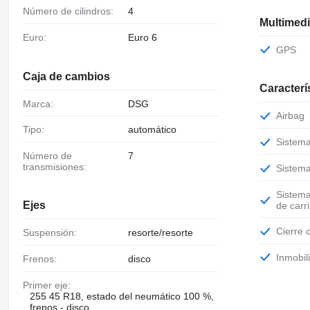
Número de cilindros:
4
Multimed
Euro:
Euro 6
GPS
Caja de cambios
Caracterí
Marca:
DSG
Airbag
Tipo:
automático
Sistem
Número de
7
transmisiones:
Sistem
Sistema de alerta de cambio involuntario
Ejes
de carri
Cierre
Suspensión:
resorte/resorte
Inmobil
Frenos:
disco
Primer eje:
255 45 R18, estado del neumático 100 %,
frenos - disco