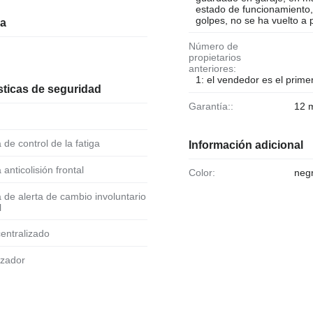
estado de funcionamiento,
golpes, no se ha vuelto a p
ia
Número de
propietarios
anteriores:
1: el vendedor es el primer
sticas de seguridad
Garantía::
12 
a de control de la fatiga
Información adicional
a anticolisión frontal
Color:
negr
l
 centralizado
izador