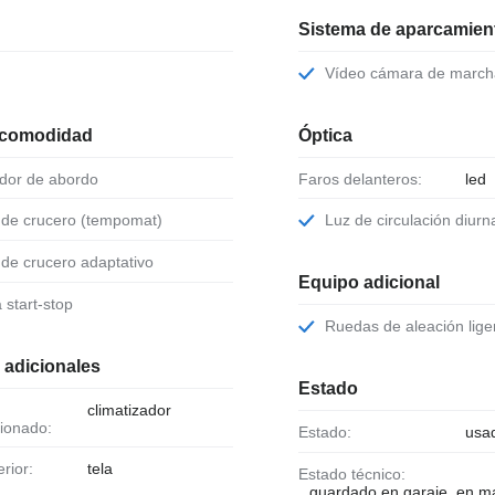
Sistema de aparcamient
Vídeo cámara de march
 comodidad
Óptica
ador de abordo
Faros delanteros:
led
l de crucero (tempomat)
Luz de circulación diurn
l de crucero adaptativo
Equipo adicional
a start-stop
Ruedas de aleación lige
 adicionales
Estado
climatizador
ionado:
Estado:
usa
erior:
tela
Estado técnico:
guardado en garaje, en m