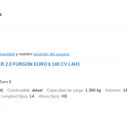
A
rivacidad
y nuestro
acuerdo del usuario
.
R 2.0 FURGON EURO 6 140 CV L4H3
Euro 6
W)
Combustible
diésel
Capacidad de carga
1.300 kg
Volumen
1
Longitud (tipo)
L4
Altura (tipo)
H3
)