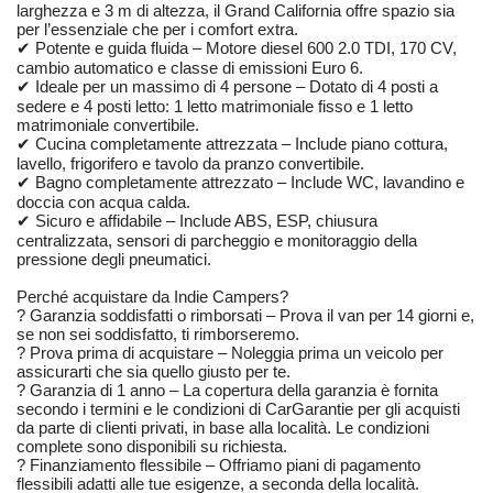
larghezza e 3 m di altezza, il Grand California offre spazio sia
per l’essenziale che per i comfort extra.
✔ Potente e guida fluida – Motore diesel 600 2.0 TDI, 170 CV,
cambio automatico e classe di emissioni Euro 6.
✔ Ideale per un massimo di 4 persone – Dotato di 4 posti a
sedere e 4 posti letto: 1 letto matrimoniale fisso e 1 letto
matrimoniale convertibile.
✔ Cucina completamente attrezzata – Include piano cottura,
lavello, frigorifero e tavolo da pranzo convertibile.
✔ Bagno completamente attrezzato – Include WC, lavandino e
doccia con acqua calda.
✔ Sicuro e affidabile – Include ABS, ESP, chiusura
centralizzata, sensori di parcheggio e monitoraggio della
pressione degli pneumatici.
Perché acquistare da Indie Campers?
? Garanzia soddisfatti o rimborsati – Prova il van per 14 giorni e,
se non sei soddisfatto, ti rimborseremo.
? Prova prima di acquistare – Noleggia prima un veicolo per
assicurarti che sia quello giusto per te.
? Garanzia di 1 anno – La copertura della garanzia è fornita
secondo i termini e le condizioni di CarGarantie per gli acquisti
da parte di clienti privati, in base alla località. Le condizioni
complete sono disponibili su richiesta.
? Finanziamento flessibile – Offriamo piani di pagamento
flessibili adatti alle tue esigenze, a seconda della località.