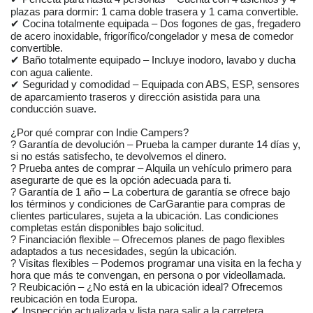
plazas para dormir: 1 cama doble trasera y 1 cama convertible.
✔ Cocina totalmente equipada – Dos fogones de gas, fregadero
de acero inoxidable, frigorífico/congelador y mesa de comedor
convertible.
✔ Baño totalmente equipado – Incluye inodoro, lavabo y ducha
con agua caliente.
✔ Seguridad y comodidad – Equipada con ABS, ESP, sensores
de aparcamiento traseros y dirección asistida para una
conducción suave.
¿Por qué comprar con Indie Campers?
? Garantía de devolución – Prueba la camper durante 14 días y,
si no estás satisfecho, te devolvemos el dinero.
? Prueba antes de comprar – Alquila un vehículo primero para
asegurarte de que es la opción adecuada para ti.
? Garantía de 1 año – La cobertura de garantía se ofrece bajo
los términos y condiciones de CarGarantie para compras de
clientes particulares, sujeta a la ubicación. Las condiciones
completas están disponibles bajo solicitud.
? Financiación flexible – Ofrecemos planes de pago flexibles
adaptados a tus necesidades, según la ubicación.
? Visitas flexibles – Podemos programar una visita en la fecha y
hora que más te convengan, en persona o por videollamada.
? Reubicación – ¿No está en la ubicación ideal? Ofrecemos
reubicación en toda Europa.
✔ Inspección actualizada y lista para salir a la carretera.