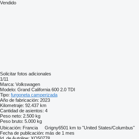
Vendido
Solicitar fotos adicionales
1/11
Marca:
Volkswagen
Modelo:
Grand California 600 2.0 TDI
Tipo:
furgoneta camperizada
Año de fabricación:
2023
Kilometraje:
92.437 km
Cantidad de asientos:
4
Peso neto:
2.500 kg
Peso bruto:
5.000 kg
Ubicación:
Francia
Grigny
6501 km to "United States/Columbus"
Fecha de publicación:
más de 1 mes
Id. de Autoline:
XQ50778