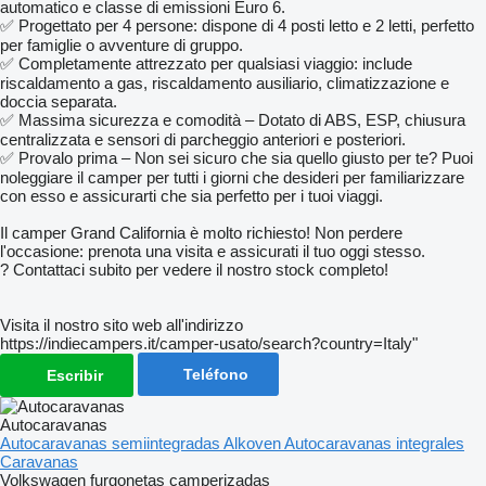
automatico e classe di emissioni Euro 6.
✅ Progettato per 4 persone: dispone di 4 posti letto e 2 letti, perfetto
per famiglie o avventure di gruppo.
✅ Completamente attrezzato per qualsiasi viaggio: include
riscaldamento a gas, riscaldamento ausiliario, climatizzazione e
doccia separata.
✅ Massima sicurezza e comodità – Dotato di ABS, ESP, chiusura
centralizzata e sensori di parcheggio anteriori e posteriori.
✅ Provalo prima – Non sei sicuro che sia quello giusto per te? Puoi
noleggiare il camper per tutti i giorni che desideri per familiarizzare
con esso e assicurarti che sia perfetto per i tuoi viaggi.
Il camper Grand California è molto richiesto! Non perdere
l'occasione: prenota una visita e assicurati il tuo oggi stesso.
? Contattaci subito per vedere il nostro stock completo!
Visita il nostro sito web all'indirizzo
https://indiecampers.it/camper-usato/search?country=Italy"
Teléfono
Escribir
Autocaravanas
Autocaravanas semiintegradas
Alkoven
Autocaravanas integrales
Caravanas
Volkswagen furgonetas camperizadas