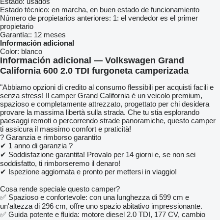
Estado:
usados
Estado técnico:
en marcha, en buen estado de funcionamiento
Número de propietarios anteriores:
1: el vendedor es el primer
propietario
Garantía::
12 meses
Información adicional
Color:
blanco
Información adicional — Volkswagen Grand
California 600 2.0 TDI furgoneta camperizada
"Abbiamo opzioni di credito al consumo flessibili per acquisti facili e
senza stress! Il camper Grand California è un veicolo premium,
spazioso e completamente attrezzato, progettato per chi desidera
provare la massima libertà sulla strada. Che tu stia esplorando
paesaggi remoti o percorrendo strade panoramiche, questo camper
ti assicura il massimo comfort e praticità!
? Garanzia e rimborso garantito
✔ 1 anno di garanzia ?️
✔ Soddisfazione garantita! Provalo per 14 giorni e, se non sei
soddisfatto, ti rimborseremo il denaro!
✔ Ispezione aggiornata e pronto per mettersi in viaggio!
Cosa rende speciale questo camper?
✅ Spazioso e confortevole: con una lunghezza di 599 cm e
un'altezza di 296 cm, offre uno spazio abitativo impressionante.
✅ Guida potente e fluida: motore diesel 2.0 TDI, 177 CV, cambio