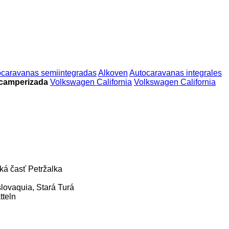
ocaravanas semiintegradas
Alkoven
Autocaravanas integrales
 camperizada
Volkswagen California
Volkswagen California
ská časť Petržalka
lovaquia, Stará Turá
tteln