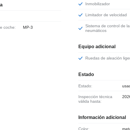
Inmobilizador
ia
Limitador de velocidad
Sistema de control de la presión de los
de coche:
MP-3
neumáticos
Equipo adicional
Ruedas de aleación lige
Estado
Estado:
usa
Inspección técnica
202
válida hasta:
Información adicional
Color:
metá