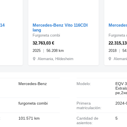
114
Mercedes-Benz Vito 116CDI
Mercedes
lang
Furgoneta combi
Furgoneta 
32.763,03 €
22.315,13
2025
56.208 km
2018
54
Alemania, Hildesheim
Alemani
Mercedes-Benz
Modelo:
EQV 3
Extral
pe,2xe
furgoneta combi
Primera
2024-
matriculación:
:
101.571 km
Cantidad de
5
asientos: