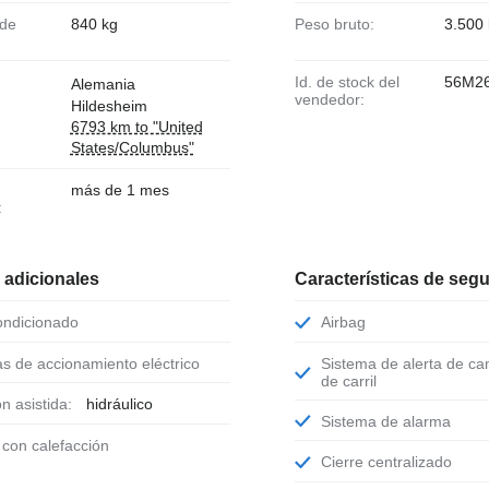
840 kg
Peso bruto:
3.500
Id. de stock del
56M2
Alemania
vendedor:
Hildesheim
6793 km to "United
States/Columbus"
más de 1 mes
:
 adicionales
Características de seg
condicionado
Airbag
as de accionamiento eléctrico
Sistema de alerta de cambio involuntario
de carril
ón asistida:
hidráulico
Sistema de alarma
o con calefacción
Cierre centralizado