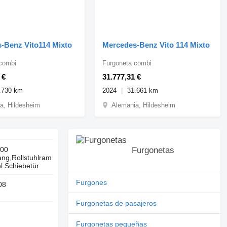
-Benz Vito114 Mixto
Mercedes-Benz Vito 114 Mixto
combi
Furgoneta combi
 €
31.777,31 €
.730 km
2024
31.661 km
a, Hildesheim
Alemania, Hildesheim
00
Furgonetas
ang,Rollstuhlram
l.Schiebetür
Furgones
08
Furgonetas de pasajeros
Furgonetas pequeñas