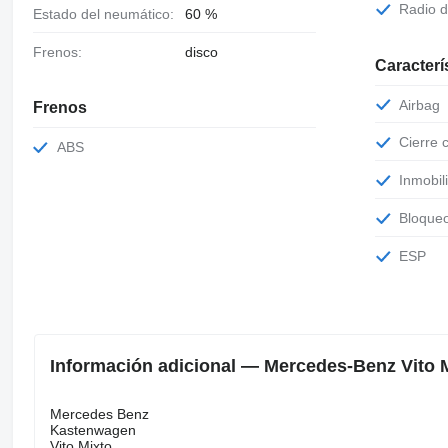
Radio 
Estado del neumático:
60 %
Frenos:
disco
Caracterí
Airbag
Frenos
Cierre
ABS
Inmobil
Bloque
ESP
Información adicional — Mercedes-Benz Vito 
Mercedes Benz
Kastenwagen
Vito Mixto