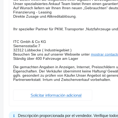
Unser spezialisiertes Ankauf Team bietet Ihnen einen garantier
Auf Wunsch liefern wir Ihnen Ihren neuen „Gebrauchten“ deut
Finanzierung - Leasing
Direkte Zusage und Altkreditablösung.
Ihr spezieller Partner für PKW, Transporter ,Nutzfahrzeuge u
ITC Gmbh & Co KG
Siemensstaße:7
32312 Lübbecke ( Industriegebiet )
Besuchen Sie uns auf unserer Webseite unter
mostrar contact
Ständig über 400 Fahrzeuge am Lager
Die gemachten Angaben in Anzeigen, Internet, Preisschildern u
Eigenschaften. Der Verkäufer übernimmt keine Haftung/ Gewähr
ggfs. gesondert zu prüfen von Käufer.Unser Angebot ist gener
Partnerwerkstatt. Irrtum und Zwischenverkauf vorbehalten.
Solicitar información adicional
Descripción proporcionada por el vendedor. Verifique todos