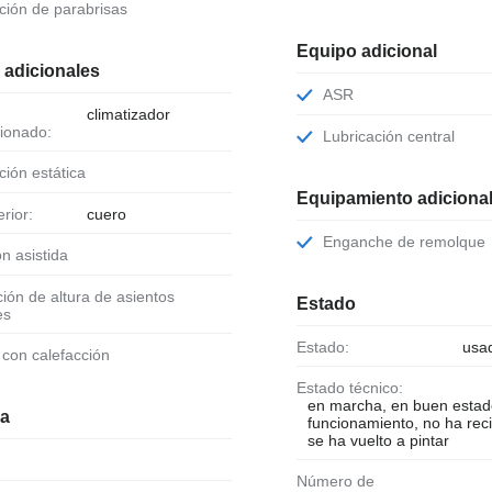
cción de parabrisas
Equipo adicional
 adicionales
ASR
climatizador
ionado:
Lubricación central
cción estática
Equipamiento adiciona
erior:
cuero
Enganche de remolque
ión asistida
Estado
es
Estado:
usa
o con calefacción
Estado técnico:
en marcha, en buen estad
ia
funcionamiento, no ha reci
se ha vuelto a pintar
Número de