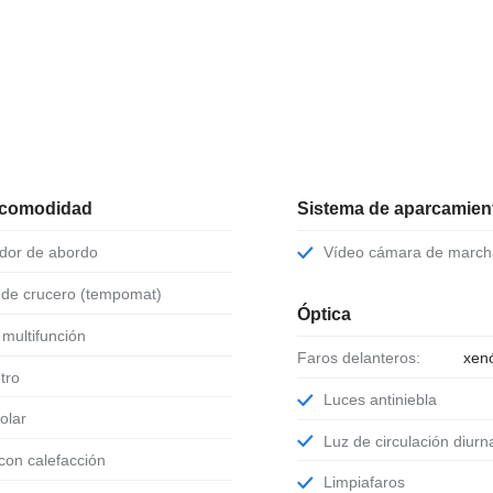
 comodidad
Sistema de aparcamient
ador de abordo
Vídeo cámara de march
l de crucero (tempomat)
Óptica
e multifunción
Faros delanteros:
xen
tro
Luces antiniebla
solar
Luz de circulación diurn
 con calefacción
Limpiafaros