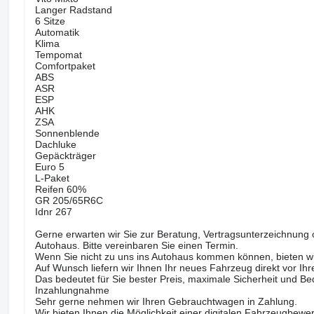
Langer Radstand
6 Sitze
Automatik
Klima
Tempomat
Comfortpaket
ABS
ASR
ESP
AHK
ZSA
Sonnenblende
Dachluke
Gepäckträger
Euro 5
L-Paket
Reifen 60%
GR 205/65R6C
Idnr 267
Gerne erwarten wir Sie zur Beratung, Vertragsunterzeichnung
Autohaus. Bitte vereinbaren Sie einen Termin.
Wenn Sie nicht zu uns ins Autohaus kommen können, bieten wi
Auf Wunsch liefern wir Ihnen Ihr neues Fahrzeug direkt vor Ihr
Das bedeutet für Sie bester Preis, maximale Sicherheit und Be
Inzahlungnahme
Sehr gerne nehmen wir Ihren Gebrauchtwagen in Zahlung.
Wir bieten Ihnen die Möglichkeit einer digitalen Fahrzeugbe