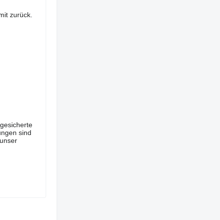
it zurück.
ugesicherte
ungen sind
 unser