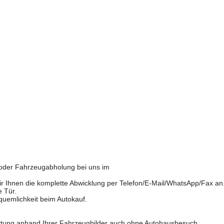
 oder Fahrzeugabholung bei uns im
r Ihnen die komplette Abwicklung per Telefon/E-Mail/WhatsApp/Fax an
e Tür.
quemlichkeit beim Autokauf.
wertung anhand Ihrer Fahrzeugbilder auch ohne Autohausbesuch.