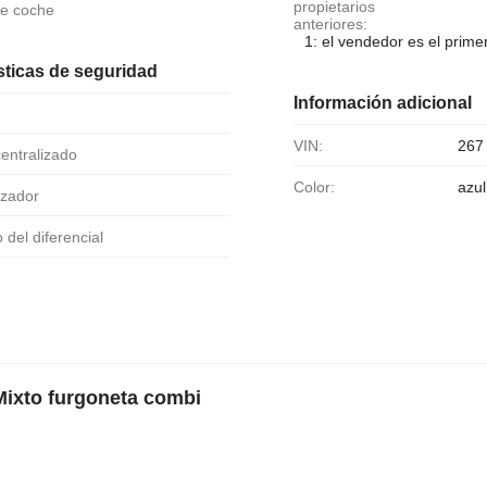
propietarios
de coche
anteriores:
1: el vendedor es el primer
sticas de seguridad
Información adicional
VIN:
267
 centralizado
Color:
azul
izador
o del diferencial
Mixto furgoneta combi