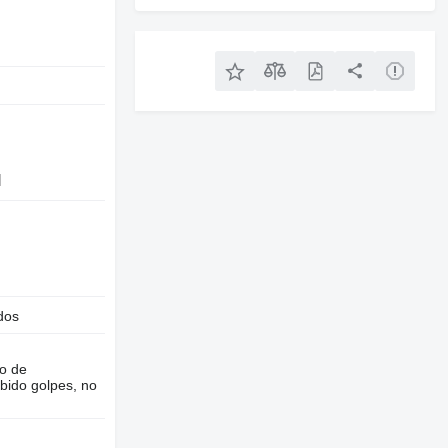
l
dos
o de
bido golpes, no