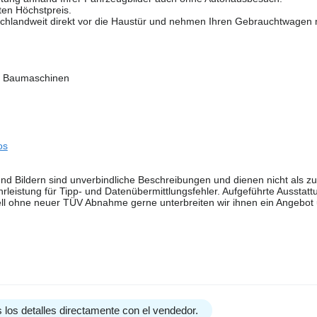
ten Höchstpreis.
schlandweit direkt vor die Haustür und nehmen Ihren Gebrauchtwagen m
nd Baumaschinen
os
nd Bildern sind unverbindliche Beschreibungen und dienen nicht als z
leistung für Tipp- und Datenübermittlungsfehler. Aufgeführte Ausstatt
ell ohne neuer TÜV Abnahme gerne unterbreiten wir ihnen ein Angebot
 los detalles directamente con el vendedor.