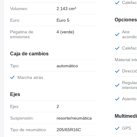
Calefa
Volumen:
2.143 cm³
Opciones
Euro:
Euro 5
Pegatina de
4 (verde)
Aire
emisiones:
acondic
Calefa
Caja de cambios
Material int
Tipo:
automático
Direcc
Marcha atrás
Regulación de altura de asientos
interior
Ejes
Asient
Ejes:
2
Multimed
Suspensión:
resorte/neumática
GPS
Tipo de neumático:
205/65R16C