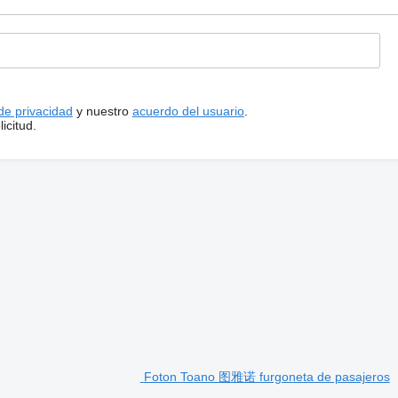
 de privacidad
y nuestro
acuerdo del usuario
.
icitud.
Foton Toano 图雅诺 furgoneta de pasajeros