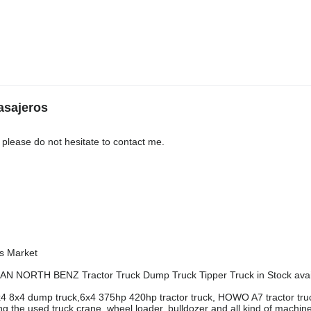
asajeros
please do not hesitate to contact me.
s Market
N NORTH BENZ Tractor Truck Dump Truck Tipper Truck in Stock avai
4 8x4 dump truck,6x4 375hp 420hp tractor truck, HOWO A7 tractor tru
the used truck crane, wheel loader, bulldozer and all kind of machin