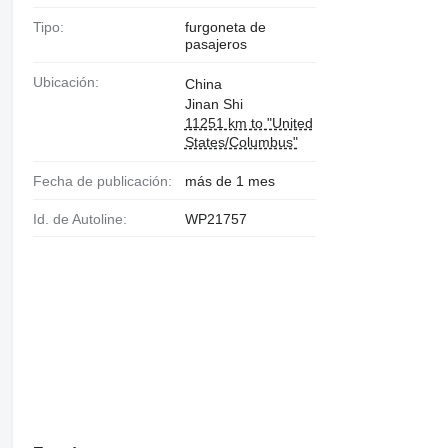
Tipo:
furgoneta de
pasajeros
Ubicación:
China
Jinan Shi
11251 km to "United
States/Columbus"
Fecha de publicación:
más de 1 mes
Id. de Autoline:
WP21757