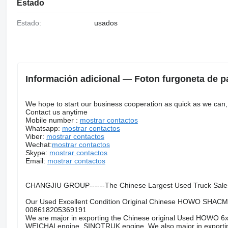
Estado
Estado:
usados
Información adicional — Foton furgoneta de p
We hope to start our business cooperation as quick as we can, 
Contact us anytime
Mobile number :
mostrar contactos
Whatsapp:
mostrar contactos
Viber:
mostrar contactos
Wechat:
mostrar contactos
Skype:
mostrar contactos
Email:
mostrar contactos
CHANGJIU GROUP------The Chinese Largest Used Truck Sale
Our Used Excellent Condition Original Chinese HOWO SHACMA
008618205369191
We are major in exporting the Chinese original Used HOWO 6x
WEICHAI engine, SINOTRUK engine. We also major in exporting 