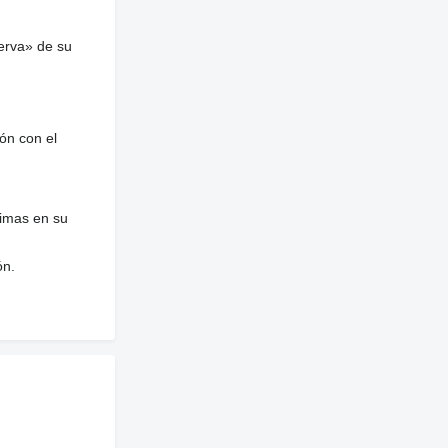
erva» de su
ón con el
nimas en su
ón.