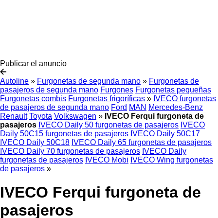
Publicar el anuncio
Autoline
»
Furgonetas de segunda mano
»
Furgonetas de
pasajeros de segunda mano
Furgones
Furgonetas pequeñas
Furgonetas combis
Furgonetas frigoríficas
»
IVECO furgonetas
de pasajeros de segunda mano
Ford
MAN
Mercedes-Benz
Renault
Toyota
Volkswagen
»
IVECO Ferqui furgoneta de
pasajeros
IVECO Daily 50 furgonetas de pasajeros
IVECO
Daily 50C15 furgonetas de pasajeros
IVECO Daily 50C17
IVECO Daily 50C18
IVECO Daily 65 furgonetas de pasajeros
IVECO Daily 70 furgonetas de pasajeros
IVECO Daily
furgonetas de pasajeros
IVECO Mobi
IVECO Wing furgonetas
de pasajeros
»
IVECO Ferqui furgoneta de
pasajeros