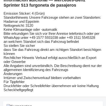
Información adicional — Mercedes-Benz
Sprinter 513 furgoneta de pasajeros
Emission Sticker: 4 (Grün)
Standorthinweis Unsere Fahrzeuge stehen an zwei Standorten:
Hadamar und Eppstein
Nettogewicht: 3120
Keine Klimaanlage oder -automatik
Bitte erkundigen Sie sich vor Ihrer Anreise telefonisch oder per
WhatsApp unter +49 1577 5931038 oder +49 1511 5545328
an welchem Standort sich das Fahrzeug befindet
So stellen Sie sicher
dass Sie das Fahrzeug direkt am richtigen Standort besichtigen
können
Rechtlicher Hinweis Verkauf erfolgt ausschließlich an Export
oder Gewerbe
Alle Angaben sind unverbindlich. Die Beschreibung dient nur der
allgemeinen Identifizierung des Fahrzeugs
Änderungen
Irrtümer und Zwischenverkauf bleiben vorbehalten
Für Tippfehler
Druckfehler oder Schreibfehler übernehmen wir keine Haftung
Scheckheftgepflegt