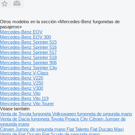
Otros modelos en la sección «Mercedes-Benz furgonetas de
pasajeros»
Mercedes-Benz EQV
Mercedes-Benz EQV 300
Mercedes-Benz Sprinter 515
Mercedes-Benz Sprinter 516
Mercedes-Benz Sprinter 517
Mercedes-Benz Sprinter 518
Mercedes-Benz Sprinter 906
Mercedes-Benz Sprinter City
Mercedes-Benz V-Class
Mercedes-Benz V220
Mercedes-Benz V250
Mercedes-Benz V300
Mercedes-Benz Vito
Mercedes-Benz Vito 119
Mercedes-Benz Vito Tourer
Véase también
Venta de Toyota furgoneta
Volkswagen furgoneta de segunda mano
Venta de Dacia furgoneta
Toyota Proace City
Citroen Jumper de
segunda mano
Citroen Jumpy de segunda mano
Fiat Talento
Fiat Ducato Maxi
Venta de Fiat Ducato
Fiat Scudo de segunda mano