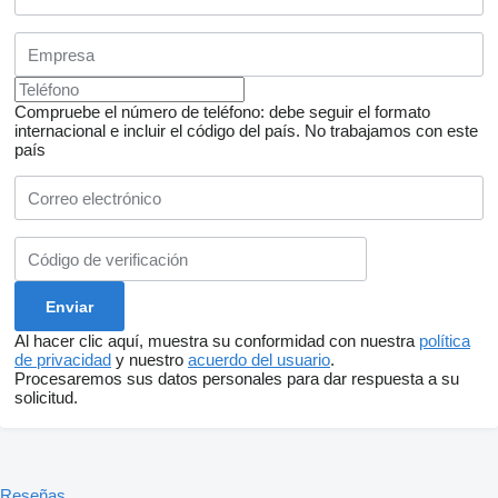
-Grile de distributie libera a aerului conditionat in partea
superioara a tubulaturilor pentru a face posibila climatizarea
microbuzului si cand pasagerii inchid grilele individuale
-Furtunele instalatiei de aer conditionat si a instalatiei de incalzire
sunt izolate si fixate cu coliere de plastic si metalice
-USB pentru fiecare pasager destinat incarcarii dispozitivelor
Compruebe el número de teléfono: debe seguir el formato
-Radio/USB/AUX/Bluetooth
internacional e incluir el código del país.
No trabajamos con este
-treapta decupata la urcare
país
-lumina pe culoarul de trecere al pasagerilor
-lumina pentru treapta de acces a pasagerilor
-contact general care are rolul de a oprii sau porni toate
sistemele aditionale
-scaune cu sistem de rabatare, cat sa permita un confort mai
bun
multimedia cu carplay si camera marsalier
oglinzi electrice complet
tempomat
sisteme siguranta GSR2
Al hacer clic aquí, muestra su conformidad con nuestra
política
de privacidad
y nuestro
acuerdo del usuario
.
Procesaremos sus datos personales para dar respuesta a su
solicitud.
Reseñas