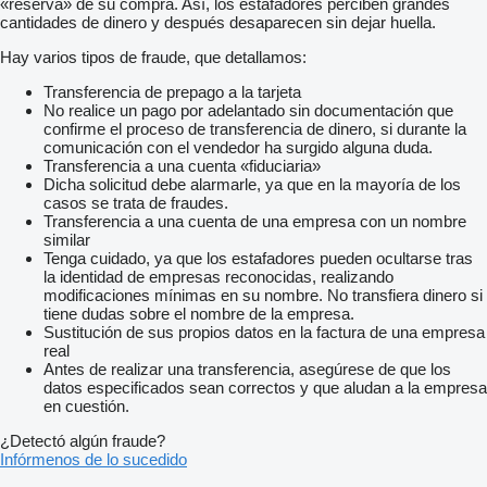
«reserva» de su compra. Así, los estafadores perciben grandes
-Free distribution grilles for air conditioning in the upper part of
cantidades de dinero y después desaparecen sin dejar huella.
the ducts to make it possible to air-condition the minibus even
when passengers close the individual grilles
Hay varios tipos de fraude, que detallamos:
-The air conditioning and heating system hoses are insulated
and secured with plastic and metal clamps
Transferencia de prepago a la tarjeta
-USB for each passenger for charging devices
No realice un pago por adelantado sin documentación que
-Radio/USB/AUX/Bluetooth
confirme el proceso de transferencia de dinero, si durante la
-step cut out when climbing
comunicación con el vendedor ha surgido alguna duda.
-light in the passenger passageway
Transferencia a una cuenta «fiduciaria»
-passenger access step light
Dicha solicitud debe alarmarle, ya que en la mayoría de los
-general contact which has the role of turning off or on all
casos se trata de fraudes.
additional systems
Transferencia a una cuenta de una empresa con un nombre
-seats with a folding system, to allow better comfort
similar
multimedia with carplay and rear view camera
Tenga cuidado, ya que los estafadores pueden ocultarse tras
fully electric mirrors
la identidad de empresas reconocidas, realizando
Cruise control
modificaciones mínimas en su nombre. No transfiera dinero si
GSR2 safety systems
tiene dudas sobre el nombre de la empresa.
Sustitución de sus propios datos en la factura de una empresa
real
Antes de realizar una transferencia, asegúrese de que los
CAROSARE 22+1+1 locuri, PACIFIC
datos especificados sean correctos y que aludan a la empresa
Vehicle type: 517 CDI Sprinter 907
en cuestión.
Drivetrain: RWD
Gross vehicle weight: 5000 kg/5500kg
¿Detectó algún fraude?
Model: Mercedes-Benz Sprinter (907/910)
Infórmenos de lo sucedido
Engine power: (170 PS)