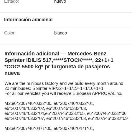
Estado:
nuevo
Información adicional
Color:
blanco
Información adicional — Mercedes-Benz
Sprinter IDILIS 517,*****STOCK*****, 22+1+1
*COC* 5500 kg* pr furgoneta de pasajeros
nueva
We are the minibuss factory and we build every month around
20 minibuses: Sprinter VIP/22+1+1/19+1+1/16+1+1
For all our vehicles you will receive European APPROVAL no.
M2:e6*2007/46*0332*00, e6*2007/46*0332*01,
e6*2007/46*0332*02, e6*2007/46*0332*03,
e6*2007/46*0332*04,e6*2007/46*0332*05, e6*2007/46*0332*06,
e6*2007/46*0332*07, e6*2007/46*0332*08, e6*2007/46*0332*09
M3:e6*2007/46*0471*00, e6*2007/46*0471*01,