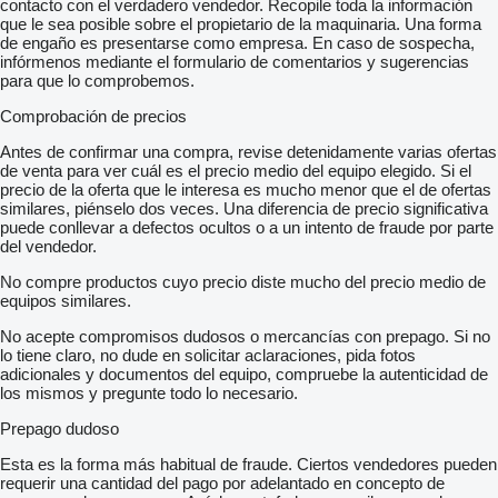
contacto con el verdadero vendedor. Recopile toda la información
-Installation of TERMOPAN glass set.
que le sea posible sobre el propietario de la maquinaria. Una forma
-Installed aluminum profile with LED light strip above the
de engaño es presentarse como empresa. En caso de sospecha,
windows
infórmenos mediante el formulario de comentarios y sugerencias
-Laminate floor installation made of 14 mm tego for seat
para que lo comprobemos.
assembly and floor covering with wear-resistant anti-slip
material in tone with the interior upholstery
Comprobación de precios
-Installation of 4 mm thick metal rails for attaching chairs
-Raised bridge on both sides for all chairs with aluminum profile
Antes de confirmar una compra, revise detenidamente varias ofertas
with LEDs
de venta para ver cuál es el precio medio del equipo elegido. Si el
-Made the resistance structure inside the habitat
precio de la oferta que le interesa es mucho menor que el de ofertas
-Interior upholstery with eco-leather and automotive fabric
similares, piénselo dos veces. Una diferencia de precio significativa
-Installed lighting system independent of the car's installation in
puede conllevar a defectos ocultos o a un intento de fraude por parte
the passenger compartment with 2 ceiling lamps with LED lights
del vendedor.
-Installed curtains on each window in the passenger
No compre productos cuyo precio diste mucho del precio medio de
compartment
equipos similares.
-Installed glass safety exit hatch, also intended for interior
ventilation
No acepte compromisos dudosos o mercancías con prepago. Si no
-Installed stainless steel climbing support bars
lo tiene claro, no dude en solicitar aclaraciones, pida fotos
-USB for each passenger for charging devices
adicionales y documentos del equipo, compruebe la autenticidad de
-Installed 2kw EBERSPACHER brand parking heater
los mismos y pregunte todo lo necesario.
-Installed WEBASTO air conditioning 14kw
-Air conditioning ducting equipped with individual lamps and
Prepago dudoso
speakers for each row of seats and lightweight luggage rack.
-The air duct is also extended for the driver
Esta es la forma más habitual de fraude. Ciertos vendedores pueden
-Passenger compartment lighting with longitudinal LED profiles
requerir una cantidad del pago por adelantado en concepto de
on the air conditioning ducts