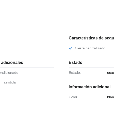
Características de seg
Cierre centralizado
 adicionales
Estado
condicionado
Estado:
usa
ión asistida
Información adicional
Color:
bla