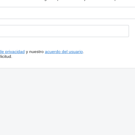
 de privacidad
y nuestro
acuerdo del usuario
.
icitud.