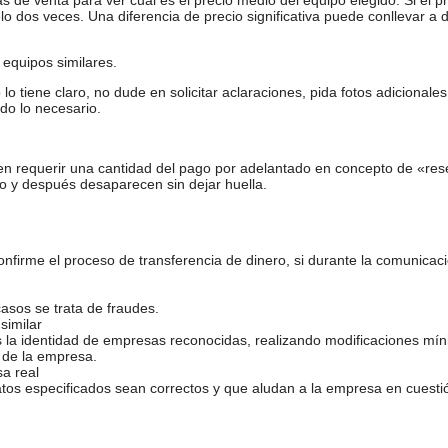
de venta para ver cuál es el precio medio del equipo elegido. Si el pr
o dos veces. Una diferencia de precio significativa puede conllevar a 
equipos similares.
tiene claro, no dude en solicitar aclaraciones, pida fotos adicional
do lo necesario.
en requerir una cantidad del pago por adelantado en concepto de «res
o y después desaparecen sin dejar huella.
firme el proceso de transferencia de dinero, si durante la comunicaci
casos se trata de fraudes.
similar
s la identidad de empresas reconocidas, realizando modificaciones mí
 de la empresa.
sa real
atos especificados sean correctos y que aludan a la empresa en cuesti