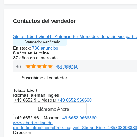
Contactos del vendedor
Stefan Ebert GmbH - Autorisierter Mercedes-Benz Servicepartn
Vendedor verificado
En stock:
736 anuncios
8
años en Autoline
37
años en el mercado
404 reseñas
4.7
Suscribirse al vendedor
Tobias Ebert
Idiomas:
alemán, inglés
+49 6652 9...
Mostrar
+49 6652 966660
Llámame Ahora
+49 6652 96...
Mostrar
+49 6652 9666860
www.ebert-online.de
de-de.facebook.com/Fahrzeugwelt-Stefan-Ebert-16533300688
Dirección