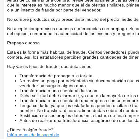
Antes de confirmar una compra, revise detenidamente varias ofertas 
que le interesa es mucho menor que el de ofertas similares, piénsel
o a un intento de fraude por parte del vendedor.
No compre productos cuyo precio diste mucho del precio medio de 
No acepte compromisos dudosos o mercancías con prepago. Si no lo 
del equipo, compruebe la autenticidad de los mismos y pregunte to
Prepago dudoso
Esta es la forma más habitual de fraude. Ciertos vendedores pued
compra. Así, los estafadores perciben grandes cantidades de diner
Hay varios tipos de fraude, que detallamos:
Transferencia de prepago a la tarjeta
No realice un pago por adelantado sin documentación que con
vendedor ha surgido alguna duda.
Transferencia a una cuenta «fiduciaria»
Dicha solicitud debe alarmarle, ya que en la mayoría de los 
Transferencia a una cuenta de una empresa con un nombre 
Tenga cuidado, ya que los estafadores pueden ocultarse tra
nombre. No transfiera dinero si tiene dudas sobre el nombre
Sustitución de sus propios datos en la factura de una empre
Antes de realizar una transferencia, asegúrese de que los d
¿Detectó algún fraude?
Infórmenos de lo sucedido