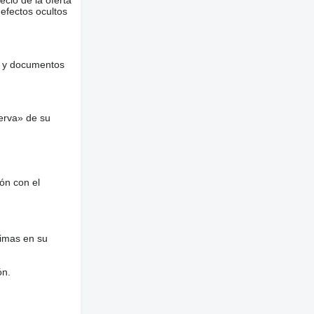
ecio de la oferta
defectos ocultos
es y documentos
erva» de su
ón con el
nimas en su
ón.