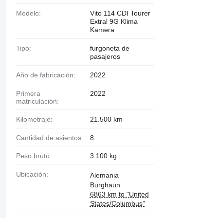
Modelo:
Vito 114 CDI Tourer
Extral 9G Klima
Kamera
Tipo:
furgoneta de
pasajeros
Año de fabricación:
2022
Primera
2022
matriculación:
Kilometraje:
21.500 km
Cantidad de asientos:
8
Peso bruto:
3.100 kg
Ubicación:
Alemania
Burghaun
6863 km to "United
States/Columbus"