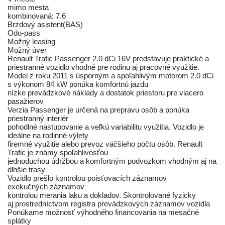
mimo mesta
kombinovaná: 7.6
Brzdový asistent(BAS)
Odo-pass
Možný leasing
Možný úver
Renault Trafic Passenger 2.0 dCi 16V predstavuje praktické a
priestranné vozidlo vhodné pre rodinu aj pracovné využitie.
Model z roku 2011 s úsporným a spoľahlivým motorom 2.0 dCi
s výkonom 84 kW ponúka komfortnú jazdu
nízke prevádzkové náklady a dostatok priestoru pre viacero
pasažierov
Verzia Passenger je určená na prepravu osôb a ponúka
priestranný interiér
pohodlné nastupovanie a veľkú variabilitu využitia. Vozidlo je
ideálne na rodinné výlety
firemné využitie alebo prevoz väčšieho počtu osôb. Renault
Trafic je známy spoľahlivosťou
jednoduchou údržbou a komfortným podvozkom vhodným aj na
dlhšie trasy
Vozidlo prešlo kontrolou poisťovacích záznamov
exekučných záznamov
kontrolou merania laku a dokladov. Skontrolované fyzicky
aj prostredníctvom registra prevádzkových záznamov vozidla
Ponúkame možnosť výhodného financovania na mesačné
splátky