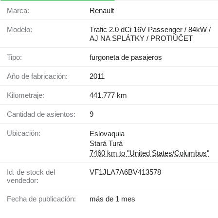
Marca:
Renault
Modelo:
Trafic 2.0 dCi 16V Passenger / 84kW /
AJ NA SPLÁTKY / PROTIÚČET
Tipo:
furgoneta de pasajeros
Año de fabricación:
2011
Kilometraje:
441.777 km
Cantidad de asientos:
9
Ubicación:
Eslovaquia
Stará Turá
7460 km to "United States/Columbus"
Id. de stock del
VF1JLA7A6BV413578
vendedor:
Fecha de publicación:
más de 1 mes