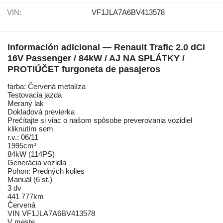
VIN:
VF1JLA7A6BV413578
Información adicional — Renault Trafic 2.0 dCi
16V Passenger / 84kW / AJ NA SPLÁTKY /
PROTIÚČET furgoneta de pasajeros
farba: Červená metalíza
Testovacia jazda
Meraný lak
Dokladová previerka
Prečítajte si viac o našom spôsobe preverovania vozidiel
kliknutím sem
r.v.: 06/11
1995cm³
84kW (114PS)
Generácia vozidla
Pohon: Predných kolies
Manuál (6 st.)
3 dv
441 777km
Červená
VIN VF1JLA7A6BV413578
V meste