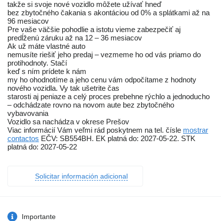
takže si svoje nové vozidlo môžete užívať hneď
bez zbytočného čakania s akontáciou od 0% a splátkami až na
96 mesiacov
Pre vaše väčšie pohodlie a istotu vieme zabezpečiť aj
predĺženú záruku až na 12 – 36 mesiacov
Ak už máte vlastné auto
nemusíte riešiť jeho predaj – vezmeme ho od vás priamo do
protihodnoty. Stačí
keď s ním prídete k nám
my ho ohodnotíme a jeho cenu vám odpočítame z hodnoty
nového vozidla. Vy tak ušetrite čas
starosti aj peniaze a celý proces prebehne rýchlo a jednoducho
– odchádzate rovno na novom aute bez zbytočného
vybavovania
Vozidlo sa nachádza v okrese Prešov
Viac informácií Vám veľmi rád poskytnem na tel. čísle
mostrar
contactos
EČV: SB554BH. EK platná do: 2027-05-22. STK
platná do: 2027-05-22
Solicitar información adicional
Importante