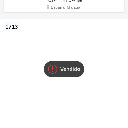
2018
141.076 km
España, Málaga
1/13
Vendido