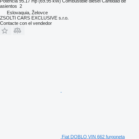
Potencia
95.17 Hp (69.95 kW)
Combustible
diésel
Cantidad de
asientos
2
Eslovaquia, Želovce
ZSOLTI CARS EXCLUSIVE s.r.o.
Contacte con el vendedor
Fiat DOBLO VIN 662 furgoneta