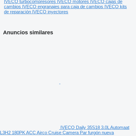
IVECO turbocompresores
IVECO motores
IVECO cajas de
cambios
IVECO engranajes para caja de cambios
IVECO kits
de reparación
IVECO inyectores
Anuncios similares
IVECO Daily 35S18 3.0L Automaat
L3H2 180PK ACC Airco Cruise Camera Par furgón nueva