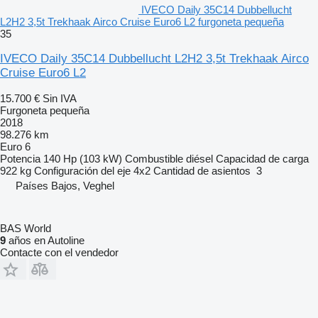
IVECO Daily 35C14 Dubbellucht
L2H2 3,5t Trekhaak Airco Cruise Euro6 L2 furgoneta pequeña
35
IVECO Daily 35C14 Dubbellucht L2H2 3,5t Trekhaak Airco
Cruise Euro6 L2
15.700 €
Sin IVA
Furgoneta pequeña
2018
98.276 km
Euro 6
Potencia
140 Hp (103 kW)
Combustible
diésel
Capacidad de carga
922 kg
Configuración del eje
4x2
Cantidad de asientos
3
Países Bajos, Veghel
BAS World
9
años en Autoline
Contacte con el vendedor