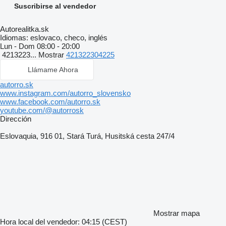
Suscribirse al vendedor
Autorealitka.sk
Idiomas:
eslovaco, checo, inglés
Lun - Dom
08:00 - 20:00
4213223...
Mostrar
421322304225
Llámame Ahora
autorro.sk
www.instagram.com/autorro_slovensko
www.facebook.com/autorro.sk
youtube.com/@autorrosk
Dirección
Eslovaquia, 916 01, Stará Turá, Husitská cesta 247/4
Mostrar mapa
Hora local del vendedor: 04:15 (CEST)