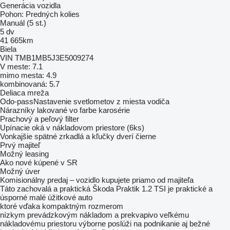
Generácia vozidla
Pohon: Predných kolies
Manuál (5 st.)
5 dv
41 665km
Biela
VIN TMB1MB5J3E5009274
V meste: 7.1
mimo mesta: 4.9
kombinovaná: 5.7
Deliaca mreža
Odo-passNastavenie svetlometov z miesta vodiča
Nárazníky lakované vo farbe karosérie
Prachový a peľový filter
Upínacie oká v nákladovom priestore (6ks)
Vonkajšie spätné zrkadlá a kľučky dverí čierne
Prvý majiteľ
Možný leasing
Ako nové kúpené v SR
Možný úver
Komisionálny predaj – vozidlo kupujete priamo od majiteľa
Táto zachovalá a praktická Škoda Praktik 1.2 TSI je praktické a
úsporné malé úžitkové auto
ktoré vďaka kompaktným rozmerom
nízkym prevádzkovým nákladom a prekvapivo veľkému
nákladovému priestoru výborne poslúži na podnikanie aj bežné