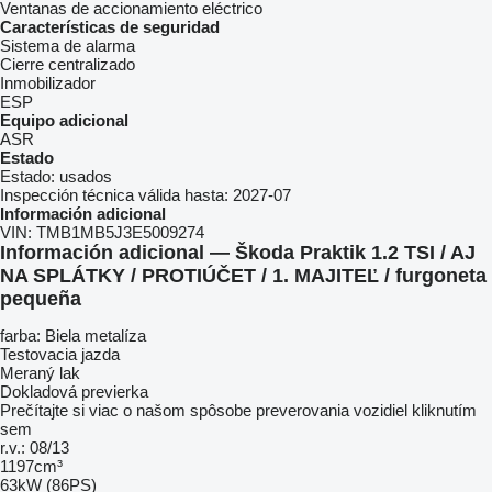
Ventanas de accionamiento eléctrico
Características de seguridad
Sistema de alarma
Cierre centralizado
Inmobilizador
ESP
Equipo adicional
ASR
Estado
Estado:
usados
Inspección técnica válida hasta:
2027-07
Información adicional
VIN:
TMB1MB5J3E5009274
Información adicional — Škoda Praktik 1.2 TSI / AJ
NA SPLÁTKY / PROTIÚČET / 1. MAJITEĽ / furgoneta
pequeña
farba: Biela metalíza
Testovacia jazda
Meraný lak
Dokladová previerka
Prečítajte si viac o našom spôsobe preverovania vozidiel kliknutím
sem
r.v.: 08/13
1197cm³
63kW (86PS)