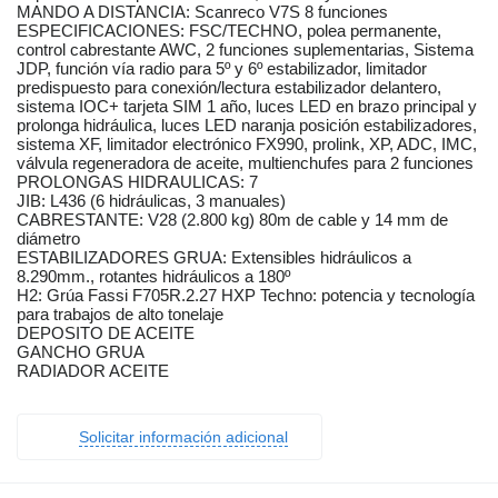
MANDO A DISTANCIA: Scanreco V7S 8 funciones
ESPECIFICACIONES: FSC/TECHNO, polea permanente,
control cabrestante AWC, 2 funciones suplementarias, Sistema
JDP, función vía radio para 5º y 6º estabilizador, limitador
predispuesto para conexión/lectura estabilizador delantero,
sistema IOC+ tarjeta SIM 1 año, luces LED en brazo principal y
prolonga hidráulica, luces LED naranja posición estabilizadores,
sistema XF, limitador electrónico FX990, prolink, XP, ADC, IMC,
válvula regeneradora de aceite, multienchufes para 2 funciones
PROLONGAS HIDRAULICAS: 7
JIB: L436 (6 hidráulicas, 3 manuales)
CABRESTANTE: V28 (2.800 kg) 80m de cable y 14 mm de
diámetro
ESTABILIZADORES GRUA: Extensibles hidráulicos a
8.290mm., rotantes hidráulicos a 180º
H2: Grúa Fassi F705R.2.27 HXP Techno: potencia y tecnología
para trabajos de alto tonelaje
DEPOSITO DE ACEITE
GANCHO GRUA
RADIADOR ACEITE
Solicitar información adicional