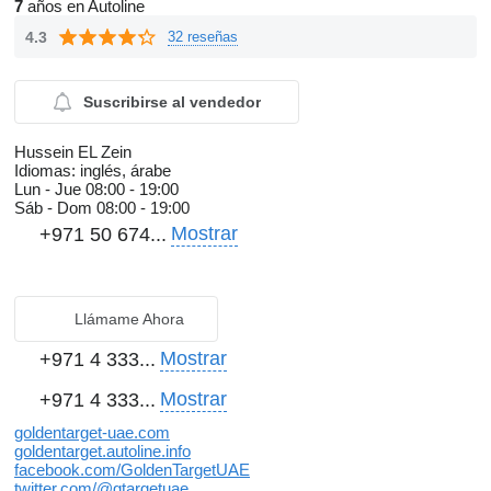
7
años en Autoline
4.3
32 reseñas
Suscribirse al vendedor
Hussein EL Zein
Idiomas:
inglés, árabe
Lun - Jue
08:00 - 19:00
Sáb - Dom
08:00 - 19:00
Mostrar
+971 50 674...
Llámame Ahora
Mostrar
+971 4 333...
Mostrar
+971 4 333...
goldentarget-uae.com
goldentarget.autoline.info
facebook.com/GoldenTargetUAE
twitter.com/@gtargetuae