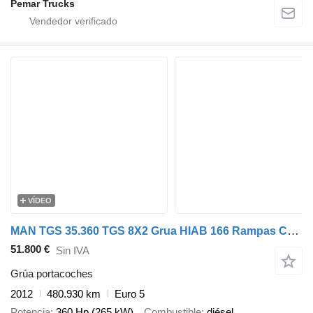
Pemar Trucks
VÍDEO
MAN TGS 35.360 TGS 8X2 Grua HIAB 166 Rampas Cabrestante Euro 5
51.800 €
Sin IVA
Grúa portacoches
2012
480.930 km
Euro 5
Potencia
360 Hp (265 kW)
Combustible
diésel