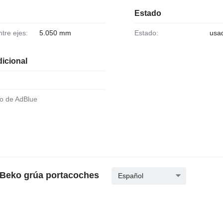
Estado
ntre ejes:
5.050 mm
Estado:
usa
icional
to de AdBlue
 Beko grúa portacoches
Español