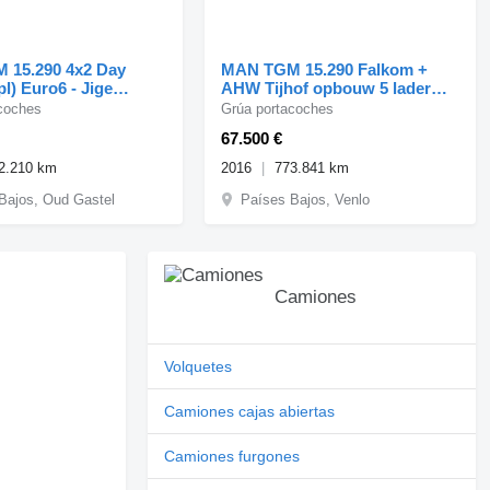
 15.290 4x2 Day
MAN TGM 15.290 Falkom +
pl) Euro6 - Jige
AHW Tijhof opbouw 5 lader
6T5 + Winch
combi!
coches
Grúa portacoches
67.500 €
2.210 km
2016
773.841 km
Bajos, Oud Gastel
Países Bajos, Venlo
Camiones
Volquetes
Camiones cajas abiertas
Camiones furgones