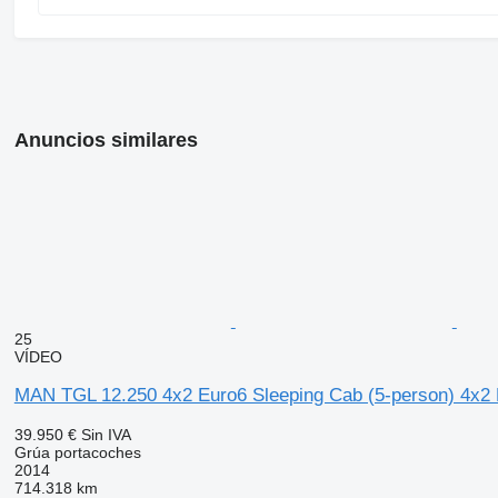
Anuncios similares
25
VÍDEO
MAN TGL 12.250 4x2 Euro6 Sleeping Cab (5-person) 4x2 
39.950 €
Sin IVA
Grúa portacoches
2014
714.318 km