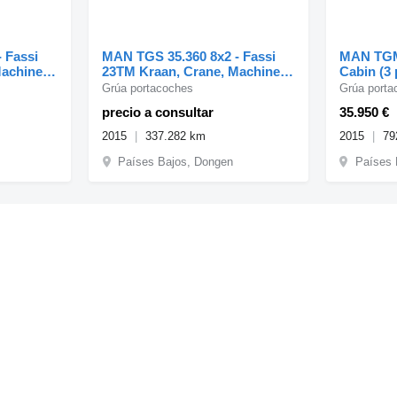
 Fassi
MAN TGS 35.360 8x2 - Fassi
MAN TGM
Machine
23TM Kraan, Crane, Machine
Cabin (3 
transporter, O
Simplex 
Grúa portacoches
Grúa porta
precio a consultar
35.950 €
2015
337.282 km
2015
79
Países Bajos, Dongen
Países 