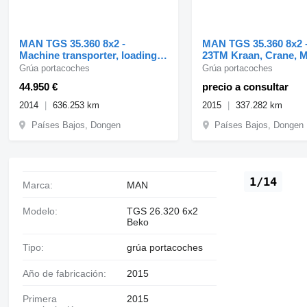
MAN TGS 35.360 8x2 -
MAN TGS 35.360 8x2 -
Machine transporter, loading
23TM Kraan, Crane, 
ramp, tow truck 6
transporter, O
Grúa portacoches
Grúa portacoches
44.950 €
precio a consultar
2014
636.253 km
2015
337.282 km
Países Bajos, Dongen
Países Bajos, Dongen
1/14
Marca:
MAN
Modelo:
TGS 26.320 6x2
Beko
Tipo:
grúa portacoches
Año de fabricación:
2015
Primera
2015