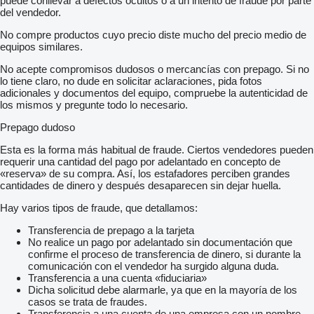
puede conllevar a defectos ocultos o a un intento de fraude por parte
del vendedor.
No compre productos cuyo precio diste mucho del precio medio de
equipos similares.
No acepte compromisos dudosos o mercancías con prepago. Si no
lo tiene claro, no dude en solicitar aclaraciones, pida fotos
adicionales y documentos del equipo, compruebe la autenticidad de
los mismos y pregunte todo lo necesario.
Prepago dudoso
Esta es la forma más habitual de fraude. Ciertos vendedores pueden
requerir una cantidad del pago por adelantado en concepto de
«reserva» de su compra. Así, los estafadores perciben grandes
cantidades de dinero y después desaparecen sin dejar huella.
Hay varios tipos de fraude, que detallamos:
Transferencia de prepago a la tarjeta
No realice un pago por adelantado sin documentación que
confirme el proceso de transferencia de dinero, si durante la
comunicación con el vendedor ha surgido alguna duda.
Transferencia a una cuenta «fiduciaria»
Dicha solicitud debe alarmarle, ya que en la mayoría de los
casos se trata de fraudes.
Transferencia a una cuenta de una empresa con un nombre