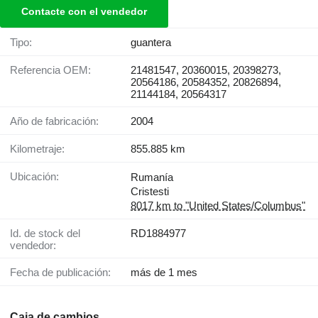
Contacte con el vendedor
Tipo:
guantera
Referencia OEM:
21481547, 20360015, 20398273,
20564186, 20584352, 20826894,
21144184, 20564317
Año de fabricación:
2004
Kilometraje:
855.885 km
Ubicación:
Rumanía
Cristesti
8017 km to "United States/Columbus"
Id. de stock del
RD1884977
vendedor:
Fecha de publicación:
más de 1 mes
Caja de cambios