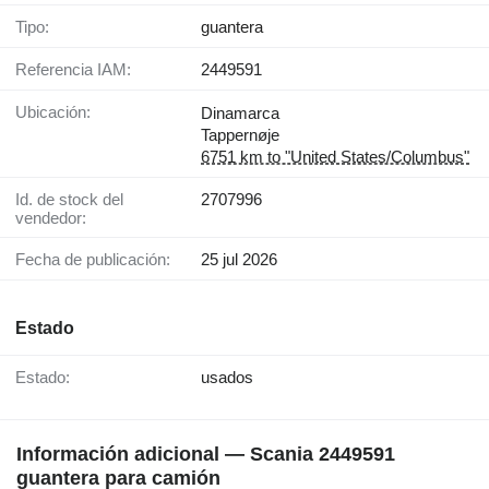
Tipo:
guantera
Referencia IAM:
2449591
Ubicación:
Dinamarca
Tappernøje
6751 km to "United States/Columbus"
Id. de stock del
2707996
vendedor:
Fecha de publicación:
25 jul 2026
Estado
Estado:
usados
Información adicional — Scania 2449591
guantera para camión