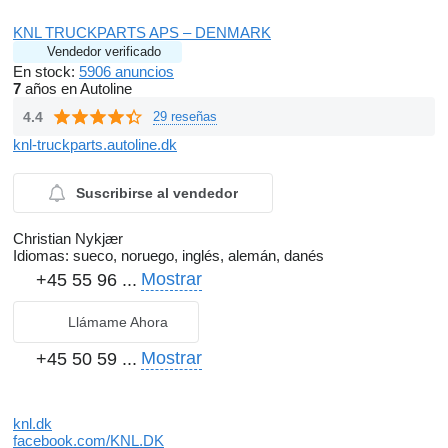
KNL TRUCKPARTS APS – DENMARK
Vendedor verificado
En stock:
5906 anuncios
7
años en Autoline
4.4
29 reseñas
knl-truckparts.autoline.dk
Suscribirse al vendedor
Christian Nykjær
Idiomas:
sueco, noruego, inglés, alemán, danés
Mostrar
+45 55 96 ...
Llámame Ahora
Mostrar
+45 50 59 ...
knl.dk
facebook.com/KNL.DK